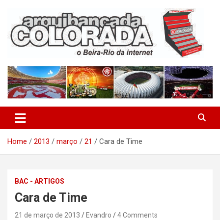
Skip
to
content
O Beira-Rio da Internet
Arquibancada Colorada
Home
2013
março
21
Cara de Time
BAC - ARTIGOS
Cara de Time
21 de março de 2013
Evandro
4 Comments