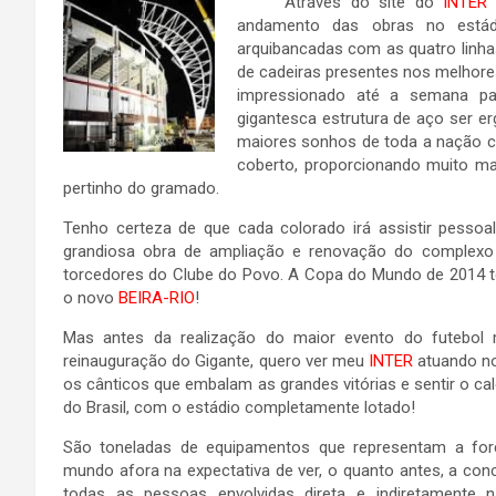
Através do site do
INTER
andamento das obras no está
arquibancadas com as quatro linh
de cadeiras presentes nos melhor
impressionado até a semana pa
gigantesca estrutura de aço ser er
maiores sonhos de toda a nação co
coberto, proporcionando muito ma
pertinho do gramado.
Tenho certeza de que cada colorado irá assistir pessoa
grandiosa obra de ampliação e renovação do complexo 
torcedores do Clube do Povo. A Copa do Mundo de 2014 t
o novo
BEIRA-RIO
!
Mas antes da realização do maior evento do futebol m
reinauguração do Gigante, quero ver meu
INTER
atuando no
os cânticos que embalam as grandes vitórias e sentir o cal
do Brasil, com o estádio completamente lotado!
São toneladas de equipamentos que representam a fo
mundo afora na expectativa de ver, o quanto antes, a con
todas as pessoas envolvidas direta e indiretamente