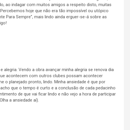
, ao indagar com muitos amigos a respeito disto, muitas
l”. Percebemos hoje que não era tão impossível ou utópico
nte Para Sempre”, mais lindo ainda erguer-se-á sobre as
igo!
e alegria. Vendo a obra avançar minha alegria se renova dia
s que acontecem com outros clubes possam acontecer
e o planejado pronto, lindo. Minha ansiedade é que por
r acho que o tempo é curto e a conclusão de cada pedacinho
imento de que vai ficar lindo e não vejo a hora de participar
lha a ansiedade aí).