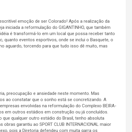
descritível emoção de ser Colorado! Após a realização da
seja iniciada a reformulação do GIGANTINHO, que também
idéia é transformá-lo em um local que possa receber tanto
, quanto eventos esportivos, onde se inclui o Basquete, o
r no aguardo, torcendo para que tudo isso dê muito, mas
oria, preocupação e ansiedade neste momento. Mas
dos ao constatar que o sonho está se concretizando. A
is empresas envolvidas na reformulação do Complexo BEIRA-
os em outros estádios em construção ou já concluídos.
que qualquer outro estádio do Brasil, tenho absoluta
das obras garantiu ao SPORT CLUB INTERNACIONAL maior
exo, pois a Diretoria defendeu com muita garra os