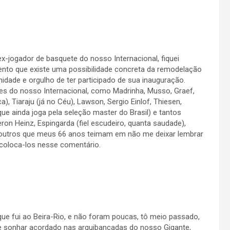
-jogador de basquete do nosso Internacional, fiquei
nto que existe uma possibilidade concreta da remodelação
nidade e orgulho de ter participado de sua inauguração.
es do nosso Internacional, como Madrinha, Musso, Graef,
ca), Tiaraju (já no Céu), Lawson, Sergio Einlof, Thiesen,
ue ainda joga pela seleção master do Brasil) e tantos
ron Heinz, Espingarda (fiel escudeiro, quanta saudade),
e outros que meus 66 anos teimam em não me deixar lembrar
coloca-los nesse comentário.
e fui ao Beira-Rio, e não foram poucas, tô meio passado,
de sonhar acordado nas arquibancadas do nosso Gigante,