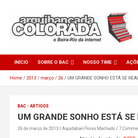
Skip
to
content
O Beira-Rio da Internet
Arquibancada Colorada
INÍCIO
SOBRE O BAC
NOSSO TIME
AÇÕ
Home
2013
março
26
UM GRANDE SONHO ESTÁ SE REA
BAC - ARTIGOS
UM GRANDE SONHO ESTÁ SE
26 de março de 2013
Aquidaban Flores Machado
7 Comme