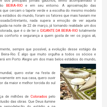
e dos principais jornais gaúchos, tenho acompanhado o
dio
BEIRA-RIO
e em seu entorno. A aproximação das
as que cercam o tapete verde e a escolha do mesmo modelo
es estádios do mundo, foram os fatores que mais haviam me
ssada.Entretanto, nada supera a emoção de ver aquela
guida na noite de 22 de março, já tornando realidade um dos
lorada, que é o de ter o
GIGANTE DA BEIRA-RIO
totalmente
is conforto e segurança a quem gosta de ver os jogos ali,
lmente, sempre que possível, a evolução desse estágio da
Beira-Rio. É algo que muito orgulha a todos os sócios e
erá em Porto Alegre um dos mais belos estádios do mundo,
undial, quero estar na festa de
vamente em sua casa, quero ouvir
or da maior e melhor torcida do sul
rça de milhões de
Colorados
pelo
clusão das obras. Que Deus ilumine
 na remodelação do estádio e na