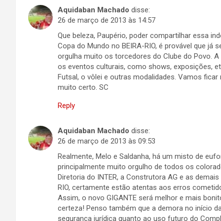
Aquidaban Machado
disse:
26 de março de 2013 às 14:57
Que beleza, Paupério, poder compartilhar essa in
Copa do Mundo no BEIRA-RIO, é provável que já 
orgulha muito os torcedores do Clube do Povo. A 
os eventos culturais, como shows, exposições, etc
Futsal, o vôlei e outras modalidades. Vamos fica
muito certo. SC
Reply
Aquidaban Machado
disse:
26 de março de 2013 às 09:53
Realmente, Melo e Saldanha, há um misto de euf
principalmente muito orgulho de todos os colora
Diretoria do INTER, a Construtora AG e as dema
RIO, certamente estão atentas aos erros cometid
Assim, o novo GIGANTE será melhor e mais bonito 
certeza! Penso também que a demora no início 
segurança jurídica quanto ao uso futuro do Compl