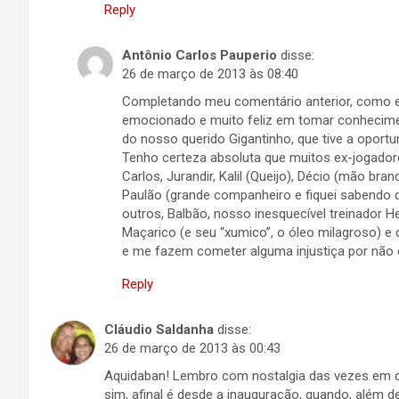
Reply
Antônio Carlos Pauperio
disse:
26 de março de 2013 às 08:40
Completando meu comentário anterior, como ex
emocionado e muito feliz em tomar conhecime
do nosso querido Gigantinho, que tive a oportu
Tenho certeza absoluta que muitos ex-jogador
Carlos, Jurandir, Kalil (Queijo), Décio (mão bran
Paulão (grande companheiro e fiquei sabendo q
outros, Balbão, nosso inesquecível treinador He
Maçarico (e seu “xumico”, o óleo milagroso) 
e me fazem cometer alguma injustiça por não 
Reply
Cláudio Saldanha
disse:
26 de março de 2013 às 00:43
Aquidaban! Lembro com nostalgia das vezes em qu
sim, afinal é desde a inauguração, quando, além 