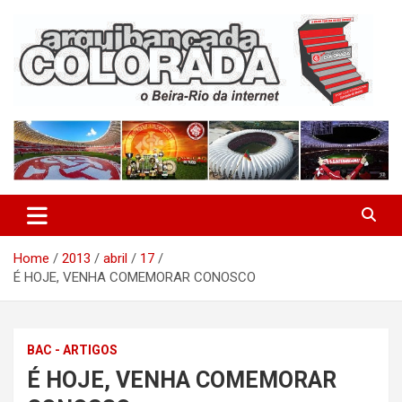
Skip
to
content
O Beira-Rio da Internet
Arquibancada Colorada
Home
2013
abril
17
É HOJE, VENHA COMEMORAR CONOSCO
BAC - ARTIGOS
É HOJE, VENHA COMEMORAR