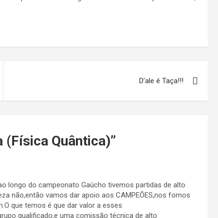
D’ale é Taça!!!
a (Física Quântica)
”
a,ao longo do campeonato Gaúcho tivemos partidas de alto
erteza não,então vamos dar apoio aos CAMPEÕES,nos fomos
O que temos é que dar valor a esses
rupo qualificado,e uma comissão técnica de alto