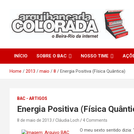
Skip
to
content
O Beira-Rio da Internet
Arquibancada Colorada
INÍCIO
SOBRE O BAC
NOSSO TIME
AÇÕ
Home
2013
maio
8
Energia Positiva (Física Quântica)
BAC - ARTIGOS
Energia Positiva (Física Quânti
8 de maio de 2013
Cláudia Loch
4 Comments
O meu sexto sentido dizia: