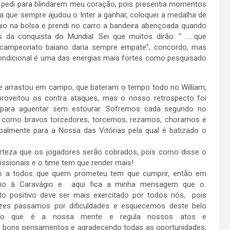
i e pedi para blindarem meu coração, pois presentia momentos
a que sempre ajudou o Inter a ganhar, coloquei a medalha de
o na bolsa e prendi no carro a bandeira abençoada quando
s da conquista do Mundial. Sei que muitos dirão: “ ……que
 campeonato baiano daria sempre empate”, concordo, mas
ndicional é uma das energias mais fortes como pesquisado
 arrastou em campo, que bateram o tempo todo no William,
proveitou os contra ataques, mas o nosso retrospecto foi
para aguentar sem estourar. Sofremos cada segundo no
 como bravos torcedores, torcemos, rezamos, choramos e
almente para a Nossa das Vitórias pela qual é batizado o
certeza que os jogadores serão cobrados, pois como disse o
ssionais e o time tem que render mais!
 a todos que quem prometeu tem que cumprir, então em
umo à Caravágio e aqui fica a minha mensagem que o
o positivo deve ser mais exercitado por todos nós, pois
zes passamos por dificuldades e esquecemos deste belo
nto que é a nossa mente e regula nossos atos e
do bons pensamentos e agradecendo todas as oportunidades,