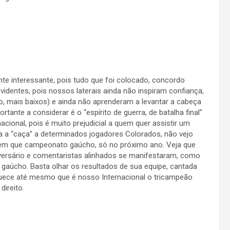
nte interessante, pois tudo que foi colocado, concordo
identes, pois nossos laterais ainda não inspiram confiança,
 mais baixos) e ainda não aprenderam a levantar a cabeça
tante a considerar é o “espírito de guerra, de batalha final”
cional, pois é muito prejudicial a quem quer assistir um
a a “caça” a determinados jogadores Colorados, não vejo
bem que campeonato gaúcho, só no próximo ano. Veja que
adversário e comentaristas alinhados se manifestaram, como
 gaúcho. Basta olhar os resultados de sua equipe, cantada
quece até mesmo que é nosso Internacional o tricampeão
direito.