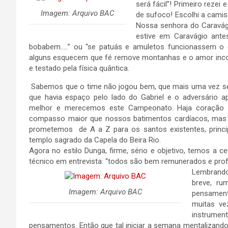
será fácil”! Primeiro reze
Imagem: Arquivo BAC
de sufoco! Escolhi a camis
Nossa senhora do Caravági
estive em Caravágio ante
bobabem…..” ou “se patuás e amuletos funcionassem o
alguns esquecem que fé remove montanhas e o amor inco
e testado pela física quântica.
Sabemos que o time não jogou bem, que mais uma vez se
que havia espaço pelo lado do Gabriel e o adversário a
melhor e merecemos este Campeonato. Haja coração 
compasso maior que nossos batimentos cardíacos, mas
prometemos de A a Z para os santos existentes, princip
templo sagrado da Capela do Beira Rio.
Agora no estilo Dunga, firme, sério e objetivo, temos a 
técnico em entrevista: “todos são bem remunerados e profi
Lembrando
breve, r
Imagem: Arquivo BAC
pensament
muitas ve
instrume
pensamentos. Então que tal iniciar a semana mentalizan