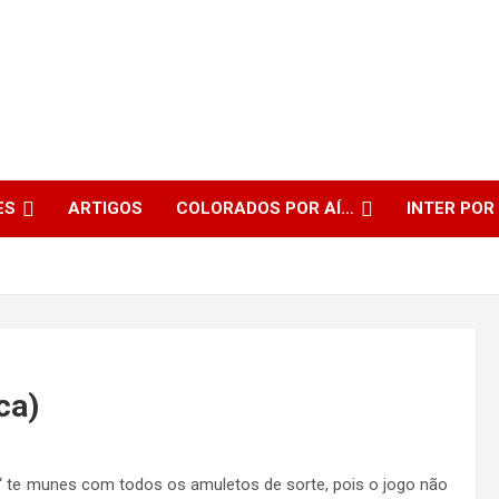
ES
ARTIGOS
COLORADOS POR AÍ…
INTER POR
ca)
 “ te munes com todos os amuletos de sorte, pois o jogo não