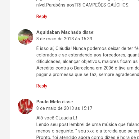
nível.Parabéns aosTRI CAMPEÕES GAÚCHOS.
Reply
Aquidaban Machado
disse:
8 de maio de 2013 às 16:33
É isso aí, Cláudia! Nunca podemos deixar de ter fé
colorados e se estendendo aos torcedores, quanto
dificuldades, alcançar objetivos, maiores ficam
Acreditei contra o Barcelona em 2006 e tive um 
pagar a promessa que se faz, sempre agradecend
Reply
Paulo Melo
disse:
8 de maio de 2013 às 15:17
Alô você CLaudia L!
Lendo seu post lembrei de uma música que faland
menos o seguinte: ” sou xxx, e a torcida que se 
Pronto, foi atendido agora como dizes é hora de 