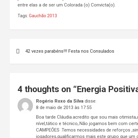
entre elas a de ser um Colorada (o) Convicta(o).
Tags:
Gauchão 2013
Navegação
42 vezes parabéns!!! Festa nos Consulados
de
Post
4 thoughts on “
Energia Positiv
Rogério Roxo da Silva
disse:
8 de maio de 2013 às 17:55
Boa tarde Cláudia.acredito que sou mais otimist
nível,tático e técnico,.Não jogamos bem com c
CAMPEÕES .Temos necessidades de reforços ,sim.
jogadores,qualificarmos mais este grupo que um g