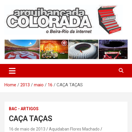
Skip
to
content
O Beira-Rio da Internet
Arquibancada Colorada
Home
2013
maio
16
CAÇA TAÇAS
BAC - ARTIGOS
CAÇA TAÇAS
16 de maio de 2013
Aquidaban Flores Machado