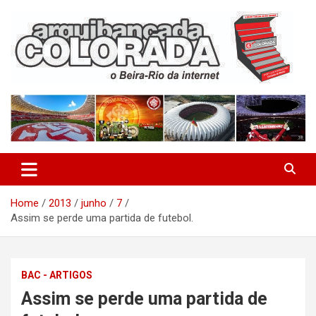
Skip
to
content
O Beira-Rio da Internet
Arquibancada Colorada
Home
2013
junho
7
Assim se perde uma partida de futebol.
BAC - ARTIGOS
Assim se perde uma partida de