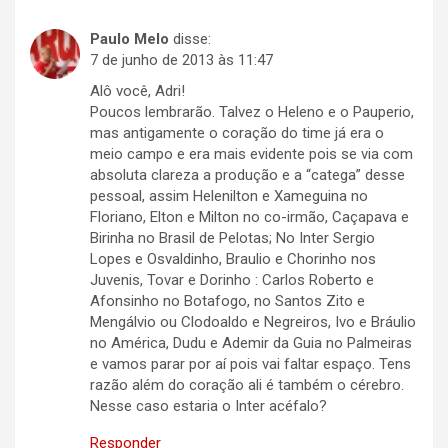
Paulo Melo
disse:
7 de junho de 2013 às 11:47
Alô você, Adri!
Poucos lembrarão. Talvez o Heleno e o Pauperio,
mas antigamente o coração do time já era o
meio campo e era mais evidente pois se via com
absoluta clareza a produção e a “catega” desse
pessoal, assim Helenilton e Xameguina no
Floriano, Elton e Milton no co-irmão, Caçapava e
Birinha no Brasil de Pelotas; No Inter Sergio
Lopes e Osvaldinho, Braulio e Chorinho nos
Juvenis, Tovar e Dorinho : Carlos Roberto e
Afonsinho no Botafogo, no Santos Zito e
Mengálvio ou Clodoaldo e Negreiros, Ivo e Bráulio
no América, Dudu e Ademir da Guia no Palmeiras
e vamos parar por aí pois vai faltar espaço. Tens
razão além do coração ali é também o cérebro.
Nesse caso estaria o Inter acéfalo?
Responder