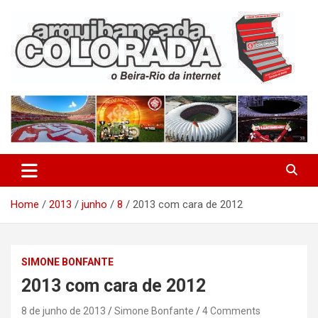
Skip
to
content
O Beira-Rio da Internet
Arquibancada Colorada
Home
2013
junho
8
2013 com cara de 2012
SIMONE BONFANTE
2013 com cara de 2012
8 de junho de 2013
Simone Bonfante
4 Comments