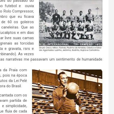
ques do passado do
no futebol e ouvia
 do Rolo Compressor,
bro que eu ficava
de 60 os goleiros
caneleiras. Que as
ucaliptos e em dias
ar livre suas camas
renais as torcidas
a e gravata, rsrs e
mbinando). As vezes
stas narrativas me passavam um sentimento de humanidade
a da Praia com
, pois na época
utos da Lei Pelé
ra do Brasil.
ncantada com os
avam partida de
e simplicidade,
e fluia de cada