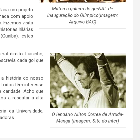
Milton o goleiro do greNAL de
faria um projeto
Inauguração do Olímpico(Imagem:
ornada com apoio
Arquivo BAC)
. Fizemos visita
istórias hilárias
(Guaíba), estes
ral direito Luisinho,
screvia cada gol que
 a história do nosso
o. Todos têm interesse
de caridade. Acho que
os a resgatar a alta
ia da Universidade,
O lendário Ailton Correa de Arruda-
iadoras.
Manga (Imagem: Site do Inter)