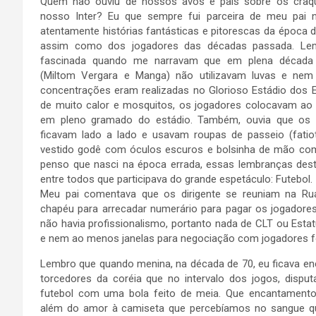
Quem não ouviu de nossos avós e pais sobre os cra
nosso Inter? Eu que sempre fui parceira de meu pai 
atentamente histórias fantásticas e pitorescas da época
assim como dos jogadores das décadas passada. Lem
fascinada quando me narravam que em plena década 
(Miltom Vergara e Manga) não utilizavam luvas e nem 
concentrações eram realizadas no Glorioso Estádio dos E
de muito calor e mosquitos, os jogadores colocavam ao 
em pleno gramado do estádio. Também, ouvia que os g
ficavam lado a lado e usavam roupas de passeio (fatiot
vestido godê com óculos escuros e bolsinha de mão co
penso que nasci na época errada, essas lembranças de
entre todos que participava do grande espetáculo: Futebol.
Meu pai comentava que os dirigente se reuniam na Ru
chapéu para arrecadar numerário para pagar os jogadores
não havia profissionalismo, portanto nada de CLT ou Estat
e nem ao menos janelas para negociação com jogadores fo
Lembro que quando menina, na década de 70, eu ficava e
torcedores da coréia que no intervalo dos jogos, disput
futebol com uma bola feito de meia. Que encantamento 
além do amor à camiseta que percebíamos no sangue qu