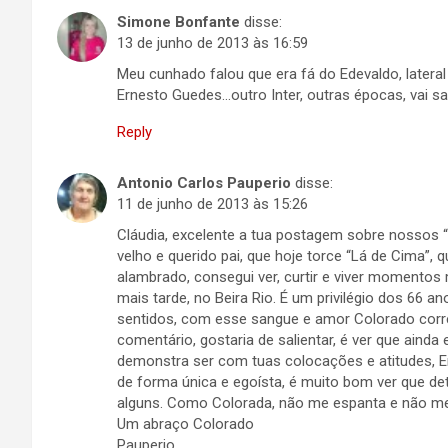
Simone Bonfante
disse:
13 de junho de 2013 às 16:59
Meu cunhado falou que era fá do Edevaldo, lateral
Ernesto Guedes…outro Inter, outras épocas, vai s
Reply
Antonio Carlos Pauperio
disse:
11 de junho de 2013 às 15:26
Cláudia, excelente a tua postagem sobre nossos “
velho e querido pai, que hoje torce “Lá de Cima”,
alambrado, consegui ver, curtir e viver momentos 
mais tarde, no Beira Rio. É um privilégio dos 66 
sentidos, com esse sangue e amor Colorado corre
comentário, gostaria de salientar, é ver que ain
demonstra ser com tuas colocações e atitudes
de forma única e egoísta, é muito bom ver que de
alguns. Como Colorada, não me espanta e não me
Um abraço Colorado
Pauperio