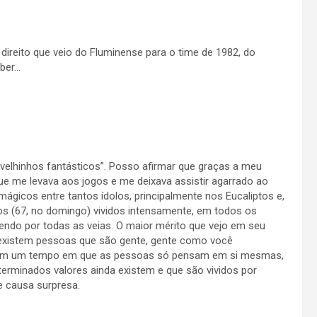
 direito que veio do Fluminense para o time de 1982, do
aber…
velhinhos fantásticos”. Posso afirmar que graças a meu
 que me levava aos jogos e me deixava assistir agarrado ao
mágicos entre tantos ídolos, principalmente nos Eucaliptos e,
anos (67, no domingo) vividos intensamente, em todos os
ndo por todas as veias. O maior mérito que vejo em seu
da existem pessoas que são gente, gente como você
, Em um tempo em que as pessoas só pensam em si mesmas,
terminados valores ainda existem e que são vividos por
 causa surpresa.