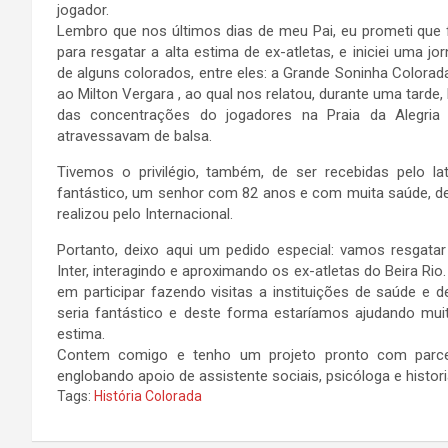
jogador.
Lembro que nos últimos dias de meu Pai, eu prometi que 
para resgatar a alta estima de ex-atletas, e iniciei uma j
de alguns colorados, entre eles: a Grande Soninha Colorada
ao Milton Vergara , ao qual nos relatou, durante uma tarde, h
das concentrações do jogadores na Praia da Alegria 
atravessavam de balsa.
Tivemos o privilégio, também, de ser recebidas pelo late
fantástico, um senhor com 82 anos e com muita saúde, de
realizou pelo Internacional.
Portanto, deixo aqui um pedido especial: vamos resgatar
Inter, interagindo e aproximando os ex-atletas do Beira Ri
em participar fazendo visitas a instituições de saúde e 
seria fantástico e deste forma estaríamos ajudando muit
estima.
Contem comigo e tenho um projeto pronto com parcer
englobando apoio de assistente sociais, psicóloga e histor
Tags:
História Colorada