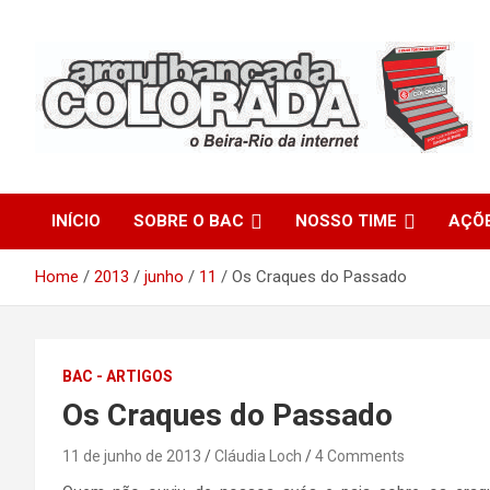
Skip
to
content
O Beira-Rio da Internet
Arquibancada Colorada
INÍCIO
SOBRE O BAC
NOSSO TIME
AÇÕ
Home
2013
junho
11
Os Craques do Passado
BAC - ARTIGOS
Os Craques do Passado
11 de junho de 2013
Cláudia Loch
4 Comments