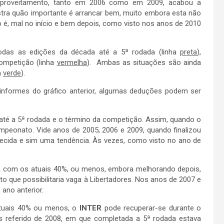
aproveitamento, tanto em 2006 como em 2009, acabou a
ra quão importante é arrancar bem, muito embora esta não
to é, mal no início e bem depois, como visto nos anos de 2010
odas as edições da década até a 5ª rodada (linha
preta
),
ompetição (linha
vermelha
). Ambas as situações são ainda
a
verde
).
rmes do gráfico anterior, algumas deduções podem ser
é a 5ª rodada e o término da competição. Assim, quando o
ampeonato. Vide anos de 2005, 2006 e 2009, quando finalizou
lecida e sim uma tendência. Às vezes, como visto no ano de
a com os atuais 40%, ou menos, embora melhorando depois,
ato que possibilitaria vaga à Libertadores. Nos anos de 2007 e
 ano anterior.
ais 40% ou menos, o
INTER
pode recuperar-se durante o
tes referido de 2008, em que completada a 5ª rodada estava