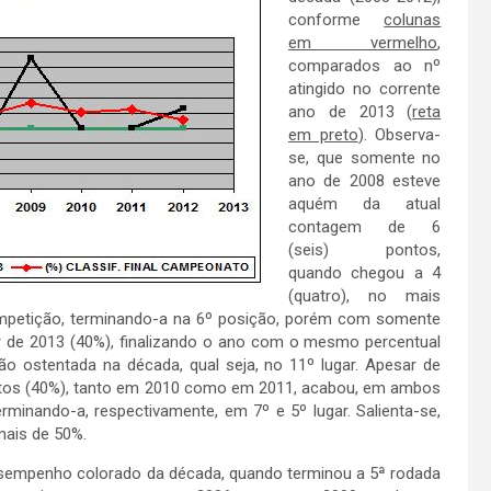
conforme
colunas
em vermelho
,
comparados ao nº
atingido no corrente
ano de 2013 (
reta
em preto
). Observa-
se, que somente no
ano de 2008 esteve
aquém da atual
contagem de 6
(seis) pontos,
quando chegou a 4
(quatro), no mais
competição, terminando-a na 6º posição, porém com somente
r de 2013 (40%), finalizando o ano com o mesmo percentual
ção ostentada na década, qual seja, no 11º lugar. Apesar de
ontos (40%), tanto em 2010 como em 2011, acabou, em ambos
rminando-a, respectivamente, em 7º e 5º lugar. Salienta-se,
mais de 50%.
mpenho colorado da década, quando terminou a 5ª rodada