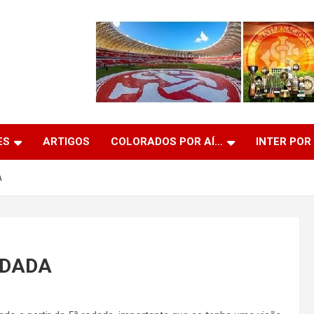
ES
ARTIGOS
COLORADOS POR AÍ…
INTER POR
A
ODADA