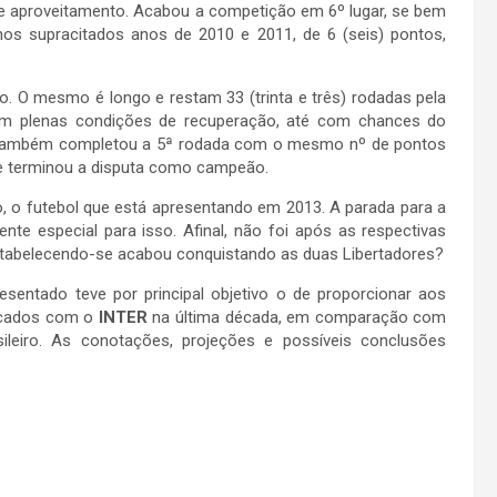
 aproveitamento. Acabou a competição em 6º lugar, se bem
 nos supracitados anos de 2010 e 2011, de 6 (seis) pontos,
. O mesmo é longo e restam 33 (trinta e três) rodadas pela
istem plenas condições de recuperação, até com chances do
os também completou a 5ª rodada com o mesmo nº de pontos
a e terminou a disputa como campeão.
o, o futebol que está apresentando em 2013. A parada para a
e especial para isso. Afinal, não foi após as respectivas
tabelecendo-se acabou conquistando as duas Libertadores?
esentado teve por principal objetivo o de proporcionar aos
ficados com o
INTER
na última década, em comparação com
eiro. As conotações, projeções e possíveis conclusões