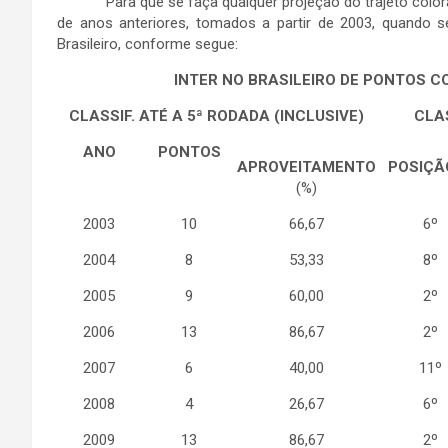
Para que se faça qualquer projeção do trajeto colorado
de anos anteriores, tomados a partir de 2003, quando 
Brasileiro, conforme segue:
INTER NO BRASILEIRO DE PONTOS C
CLASSIF. ATÉ A 5ª RODADA (INCLUSIVE)
CLA
ANO
PONTOS
APROVEITAMENTO
POSIÇÃ
(%)
2003
10
66,67
6º
2004
8
53,33
8º
2005
9
60,00
2º
2006
13
86,67
2º
2007
6
40,00
11º
2008
4
26,67
6º
2009
13
86,67
2º