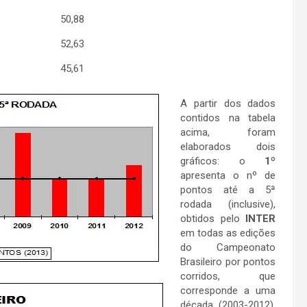
50,88
52,63
45,61
A partir dos dados
contidos na tabela
acima, foram
elaborados dois
gráficos: o
1º
apresenta o nº de
pontos até a 5ª
rodada (inclusive),
obtidos pelo
INTER
em todas as edições
do Campeonato
Brasileiro por pontos
corridos, que
corresponde a uma
década (2003-2012),