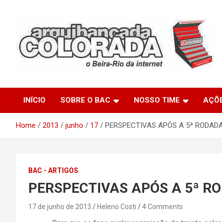
Skip
to
content
O Beira-Rio da Internet
Arquibancada Colorada
INÍCIO
SOBRE O BAC
NOSSO TIME
AÇÕ
Home
2013
junho
17
PERSPECTIVAS APÓS A 5ª RODAD
BAC - ARTIGOS
PERSPECTIVAS APÓS A 5ª R
17 de junho de 2013
Heleno Costi
4 Comments