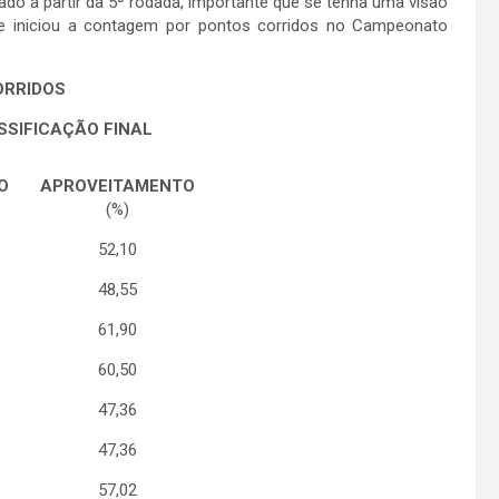
 a partir da 5ª rodada, importante que se tenha uma visão
se iniciou a contagem por pontos corridos no Campeonato
ORRIDOS
SSIFICAÇÃO FINAL
O
APROVEITAMENTO
(%)
52,10
48,55
61,90
60,50
47,36
47,36
57,02