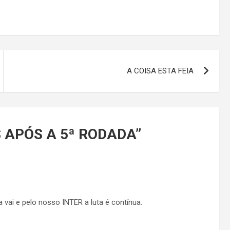
A COISA ESTA FEIA
 APÓS A 5ª RODADA
”
 vai e pelo nosso INTER a luta é contínua.