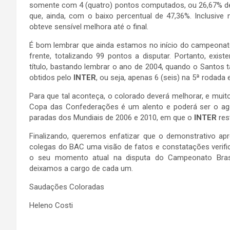
somente com 4 (quatro) pontos computados, ou 26,67% de
que, ainda, com o baixo percentual de 47,36%. Inclusive
obteve sensível melhora até o final.
É bom lembrar que ainda estamos no início do campeonato
frente, totalizando 99 pontos a disputar. Portanto, ex
título, bastando lembrar o ano de 2004, quando o Sant
obtidos pelo
INTER
, ou seja, apenas 6 (seis) na 5ª rodad
Para que tal aconteça, o colorado deverá melhorar, e muit
Copa das Confederações é um alento e poderá ser o agent
paradas dos Mundiais de 2006 e 2010, em que o
INTER
res
Finalizando, queremos enfatizar que o demonstrativo apr
colegas do BAC uma visão de fatos e constatações veri
o seu momento atual na disputa do Campeonato Brasil
deixamos a cargo de cada um.
Saudações Coloradas
Heleno Costi