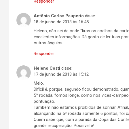
Responder
Antônio Carlos Pauperio
disse:
18 de junho de 2013 às 16:45
Heleno, não sei de onde “tiras os coelhos da car
excelentes informações. Dá gosto de ler tuas pos
outros ângulos.
Responder
Heleno Costi
disse:
17 de junho de 2013 às 15:12
Melo,
Difícil é, porque, segundo ficou demonstrado, qu
5ª rodada, fomos longe, como nos vices-campeo
pontuação.
Também não estamos proibidos de sonhar. Afinal
alcançando na 5ª rodada somente 6 pontos, foi 
Quem sabe que, com a parada da Copa das Confede
grande recuperação. Possível é!