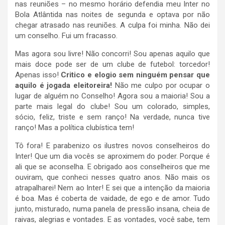
nas reuniões – no mesmo horário defendia meu Inter no
Bola Atlântida nas noites de segunda e optava por não
chegar atrasado nas reuniões. A culpa foi minha. Não dei
um conselho. Fui um fracasso.
Mas agora sou livre! Não concorri! Sou apenas aquilo que
mais doce pode ser de um clube de futebol: torcedor!
Apenas isso!
Critico e elogio sem ninguém pensar que
aquilo é jogada eleitoreira!
Não me culpo por ocupar o
lugar de alguém no Conselho! Agora sou a maioria! Sou a
parte mais legal do clube! Sou um colorado, simples,
sócio, feliz, triste e sem ranço! Na verdade, nunca tive
ranço! Mas a política clubística tem!
Tô fora! E parabenizo os ilustres novos conselheiros do
Inter! Que um dia vocês se aproximem do poder. Porque é
ali que se aconselha. E obrigado aos conselheiros que me
ouviram, que conheci nesses quatro anos. Não mais os
atrapalharei! Nem ao Inter! E sei que a intenção da maioria
é boa. Mas é coberta de vaidade, de ego e de amor. Tudo
junto, misturado, numa panela de pressão insana, cheia de
raivas, alegrias e vontades. E as vontades, você sabe, tem