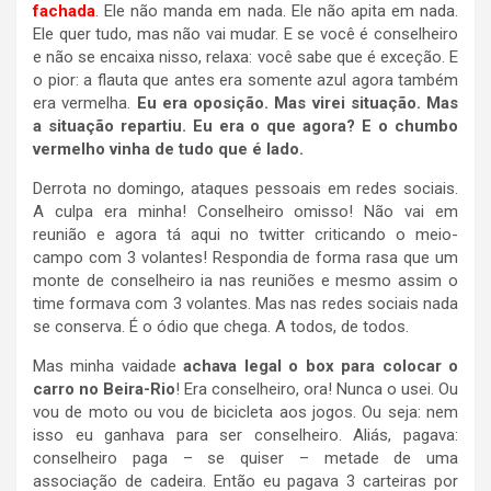
fachada
. Ele não manda em nada. Ele não apita em nada.
Ele quer tudo, mas não vai mudar. E se você é conselheiro
e não se encaixa nisso, relaxa: você sabe que é exceção. E
o pior: a flauta que antes era somente azul agora também
era vermelha.
Eu era oposição. Mas virei situação. Mas
a situação repartiu. Eu era o que agora? E o chumbo
vermelho vinha de tudo que é lado.
Derrota no domingo, ataques pessoais em redes sociais.
A culpa era minha! Conselheiro omisso! Não vai em
reunião e agora tá aqui no twitter criticando o meio-
campo com 3 volantes! Respondia de forma rasa que um
monte de conselheiro ia nas reuniões e mesmo assim o
time formava com 3 volantes. Mas nas redes sociais nada
se conserva. É o ódio que chega. A todos, de todos.
Mas minha vaidade
achava legal o box para colocar o
carro no Beira-Rio
! Era conselheiro, ora! Nunca o usei. Ou
vou de moto ou vou de bicicleta aos jogos. Ou seja: nem
isso eu ganhava para ser conselheiro. Aliás, pagava:
conselheiro paga – se quiser – metade de uma
associação de cadeira. Então eu pagava 3 carteiras por