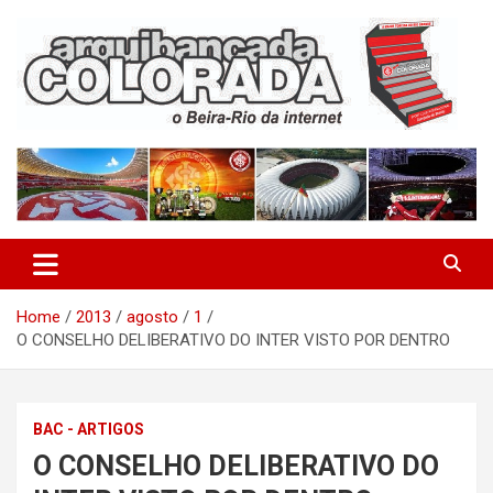
Skip
to
content
O Beira-Rio da Internet
Arquibancada Colorada
Home
2013
agosto
1
O CONSELHO DELIBERATIVO DO INTER VISTO POR DENTRO
BAC - ARTIGOS
O CONSELHO DELIBERATIVO DO