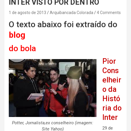
INTER VISTO POR DENTRO
1 de agosto de 2013
Arquibancada Colorada
4 Comments
O texto abaixo foi extraído do
blog
do bola
Pior
Cons
elheir
o da
Histó
ria do
Inter
Potter, Jornalista,ex conselheiro (imagem:
29 de
Site Yahoo)