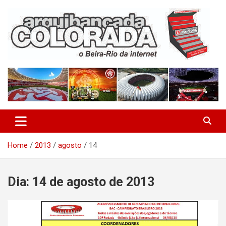
Skip
to
content
O Beira-Rio da Internet
Arquibancada Colorada
Home
2013
agosto
14
Dia:
14 de agosto de 2013