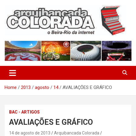
Skip
to
content
O Beira-Rio da Internet
Arquibancada Colorada
Home
2013
agosto
14
AVALIAÇÕES E GRÁFICO
BAC - ARTIGOS
AVALIAÇÕES E GRÁFICO
14 de agosto de 2013
Arquibancada Colorada