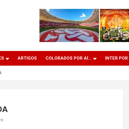
ES
ARTIGOS
COLORADOS POR AÍ…
INTER POR
A
DA
nt