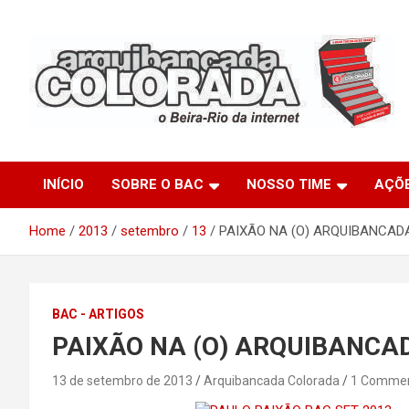
Skip
to
content
O Beira-Rio da Internet
Arquibancada Colorada
INÍCIO
SOBRE O BAC
NOSSO TIME
AÇÕ
Home
2013
setembro
13
PAIXÃO NA (O) ARQUIBANCAD
BAC - ARTIGOS
PAIXÃO NA (O) ARQUIBANCA
13 de setembro de 2013
Arquibancada Colorada
1 Comme