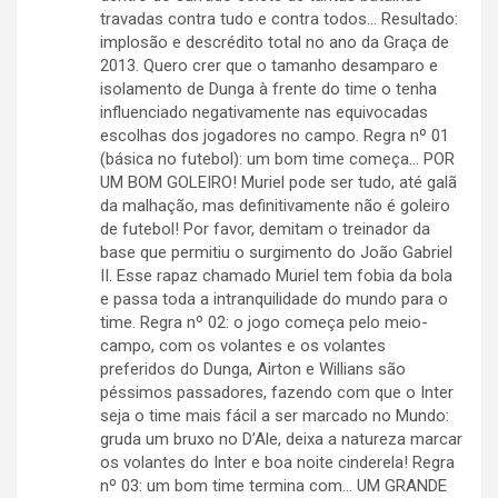
travadas contra tudo e contra todos… Resultado:
implosão e descrédito total no ano da Graça de
2013. Quero crer que o tamanho desamparo e
isolamento de Dunga à frente do time o tenha
influenciado negativamente nas equivocadas
escolhas dos jogadores no campo. Regra nº 01
(básica no futebol): um bom time começa… POR
UM BOM GOLEIRO! Muriel pode ser tudo, até galã
da malhação, mas definitivamente não é goleiro
de futebol! Por favor, demitam o treinador da
base que permitiu o surgimento do João Gabriel
II. Esse rapaz chamado Muriel tem fobia da bola
e passa toda a intranquilidade do mundo para o
time. Regra nº 02: o jogo começa pelo meio-
campo, com os volantes e os volantes
preferidos do Dunga, Airton e Willians são
péssimos passadores, fazendo com que o Inter
seja o time mais fácil a ser marcado no Mundo:
gruda um bruxo no D’Ale, deixa a natureza marcar
os volantes do Inter e boa noite cinderela! Regra
nº 03: um bom time termina com… UM GRANDE