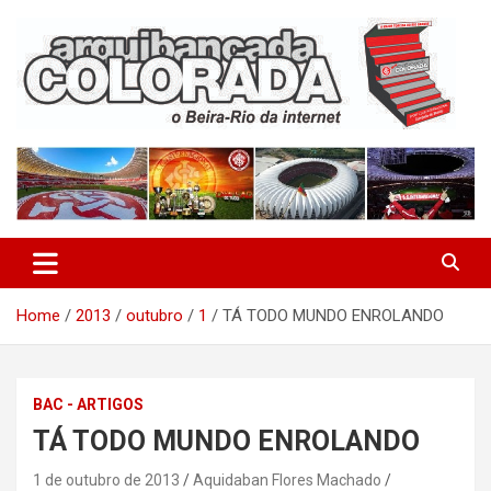
Skip
to
content
O Beira-Rio da Internet
Arquibancada Colorada
Home
2013
outubro
1
TÁ TODO MUNDO ENROLANDO
BAC - ARTIGOS
TÁ TODO MUNDO ENROLANDO
1 de outubro de 2013
Aquidaban Flores Machado