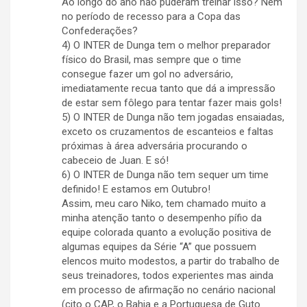
Ao longo do ano não puderam treinar isso? Nem
no período de recesso para a Copa das
Confederações?
4) O INTER de Dunga tem o melhor preparador
físico do Brasil, mas sempre que o time
consegue fazer um gol no adversário,
imediatamente recua tanto que dá a impressão
de estar sem fôlego para tentar fazer mais gols!
5) O INTER de Dunga não tem jogadas ensaiadas,
exceto os cruzamentos de escanteios e faltas
próximas à área adversária procurando o
cabeceio de Juan. E só!
6) O INTER de Dunga não tem sequer um time
definido! E estamos em Outubro!
Assim, meu caro Niko, tem chamado muito a
minha atenção tanto o desempenho pífio da
equipe colorada quanto a evolução positiva de
algumas equipes da Série “A” que possuem
elencos muito modestos, a partir do trabalho de
seus treinadores, todos experientes mas ainda
em processo de afirmação no cenário nacional
(cito o CAP, o Bahia e a Portuguesa de Guto