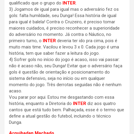
qualificado que o grupo do
INTER
.
3) Jogamos de igual para igual mas o adversário fez os
gols: falta humildade, seu Dunga! Essa história de igual
para igual é balela! Contra o Cruzeiro, é preciso tomar
maiores cuidados, é preciso reconhecer a superioridade
do adversário no momento. Já contra o Náutico, no
primeiro turno, o
INTER
deveria ter ido pra cima, pois é
muito mais time. Vacilou e levou 3 x 0. Cada jogo é uma
história, tem que saber fazer a leitura do jogo.
4) Sofrer gols no início do jogo é acaso, isso vai passar:
não é acaso não, seu Dunga! Evitar que o adversário faça
gols é questão de orientação e posicionamento do
sistema defensivo, seja no início ou em qualquer
momento do jogo. Três derrotas seguidas não é nenhum
acaso.
Vou parar por aqui. Estou me desgastando com essa
história, enquanto a Diretoria do
INTER
diz aos quatro
cantos que está tudo bem. Palhaçada, esse é o termo que
define a atual gestão do futebol, incluindo o técnico
Dunga.
Arquibadan Machado