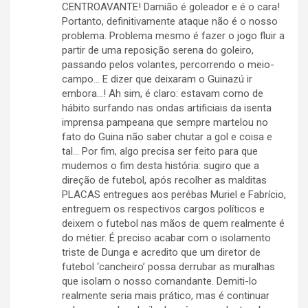
CENTROAVANTE! Damião é goleador e é o cara!
Portanto, definitivamente ataque não é o nosso
problema. Problema mesmo é fazer o jogo fluir a
partir de uma reposição serena do goleiro,
passando pelos volantes, percorrendo o meio-
campo… E dizer que deixaram o Guinazú ir
embora…! Ah sim, é claro: estavam como de
hábito surfando nas ondas artificiais da isenta
imprensa pampeana que sempre martelou no
fato do Guina não saber chutar a gol e coisa e
tal… Por fim, algo precisa ser feito para que
mudemos o fim desta história: sugiro que a
direção de futebol, após recolher as malditas
PLACAS entregues aos perébas Muriel e Fabrício,
entreguem os respectivos cargos políticos e
deixem o futebol nas mãos de quem realmente é
do métier. É preciso acabar com o isolamento
triste de Dunga e acredito que um diretor de
futebol ‘cancheiro’ possa derrubar as muralhas
que isolam o nosso comandante. Demiti-lo
realmente seria mais prático, mas é continuar