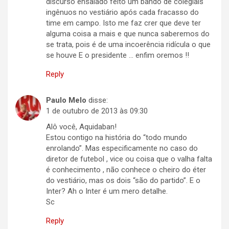
discurso ensaiado feito um bando de colegiais
ingênuos no vestiário após cada fracasso do
time em campo. Isto me faz crer que deve ter
alguma coisa a mais e que nunca saberemos do
se trata, pois é de uma incoerência ridícula o que
se houve E o presidente … enfim oremos !!
Reply
Paulo Melo
disse:
1 de outubro de 2013 às 09:30
Alô você, Aquidaban!
Estou contigo na história do “todo mundo
enrolando”. Mas especificamente no caso do
diretor de futebol , vice ou coisa que o valha falta
é conhecimento , não conhece o cheiro do éter
do vestiário, mas os dois “são do partido”. E o
Inter? Ah o Inter é um mero detalhe.
Sc
Reply