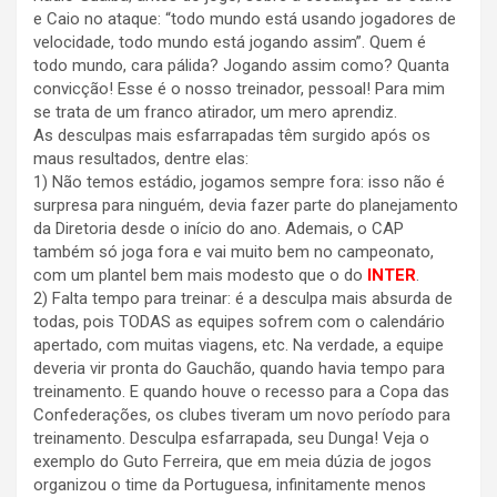
e Caio no ataque: “todo mundo está usando jogadores de
velocidade, todo mundo está jogando assim”. Quem é
todo mundo, cara pálida? Jogando assim como? Quanta
convicção! Esse é o nosso treinador, pessoal! Para mim
se trata de um franco atirador, um mero aprendiz.
As desculpas mais esfarrapadas têm surgido após os
maus resultados, dentre elas:
1) Não temos estádio, jogamos sempre fora: isso não é
surpresa para ninguém, devia fazer parte do planejamento
da Diretoria desde o início do ano. Ademais, o CAP
também só joga fora e vai muito bem no campeonato,
com um plantel bem mais modesto que o do
INTER
.
2) Falta tempo para treinar: é a desculpa mais absurda de
todas, pois TODAS as equipes sofrem com o calendário
apertado, com muitas viagens, etc. Na verdade, a equipe
deveria vir pronta do Gauchão, quando havia tempo para
treinamento. E quando houve o recesso para a Copa das
Confederações, os clubes tiveram um novo período para
treinamento. Desculpa esfarrapada, seu Dunga! Veja o
exemplo do Guto Ferreira, que em meia dúzia de jogos
organizou o time da Portuguesa, infinitamente menos