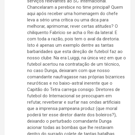
serviços relevantes ao SC Internacional.
Chancelaram a perebice no time principal! Quem
aqui após receber uma homenagem do chefe
leva a sério uma crítica ou uma dica para
melhorar, aprimomar, rever certas atitudes? O
chiliquento Fabrício se acha o Rei da lateral. E
com toda a razão, pois tem o aval da diretoria.
Isto é apenas um exemplo dentre as tantas
barbaridades que esta direção de futebol faz ao
nosso clube. Na era Luiggi, na única vez em que o
futebol acertou na contratação de um técnico,
no caso Dunga, deixaram com que nosso
comandante naufragasse nas próprias bizarrices
neuróticas e no baixo-astral inerente que o
Capitão do Tetra carrega consigo. Diretores de
futebol do Internacional se preocupam em
refutar, reverberar e surfar nas ondas artificiais
que a imprensa pampeana produz (que moral
poderá ter esse diretor diante dos boleiros?),
deixando o perturbado comandante Dunga
acionar todas as bombas que lhe restavam
dentro do surrado colete de tantas batalhas