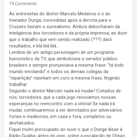
19 Comments
As entrevistas do diretor Marcelo Medeiros e o do
treinador Dunga, concedidas após a derrota para o
Cruzeiro beiram o surrealismo. Ambos debocharam da
inteligência dos torcedores e da própria imprensa, ao dizer
que o trabalho que vem sendo realizado (???) dará
resultados, e blá blá blá…
Lembrei de um antigo personagem de um programa
humorístico da TV, que simbolizava o servidor público
brasileiro e sempre pronunciava a mesma frase: “tá todo
mundo enrolando” e todos os demais colegas da
“repartição” repetiam em coro a mesma frase, fingindo
trabalhar.
Segundo o diretor Marcelo nada irá mudar! Coitados de
nós, torcedores, que a cada jogo renovamos nossas
esperanças no reencontro com a vitória! Se nada irá
mudar, continuaremos a ser derrotados por adversários
fortes e medíocres, em casa e fora, completos ou
desfalcados.
Fiquei muito preocupado ao ouvir o que o Dunga disse à
Rádio Guaiba, antes do jogo, sobre a escalação de Otávio