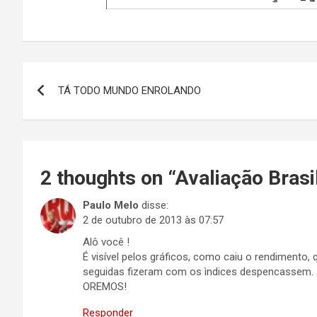
Navegação
TÁ TODO MUNDO ENROLANDO
de
Post
2 thoughts on “
Avaliação Brasi
Paulo Melo
disse:
2 de outubro de 2013 às 07:57
Alô você !
É visível pelos gráficos, como caiu o rendimento,
seguidas fizeram com os ìndices despencassem.
OREMOS!
Responder