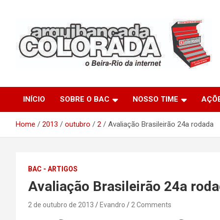
Skip
to
content
O Beira-Rio da Internet
Arquibancada Colorada
INÍCIO
SOBRE O BAC
NOSSO TIME
AÇÕ
Home
2013
outubro
2
Avaliação Brasileirão 24a rodada
BAC - ARTIGOS
Avaliação Brasileirão 24a rod
2 de outubro de 2013
Evandro
2 Comments