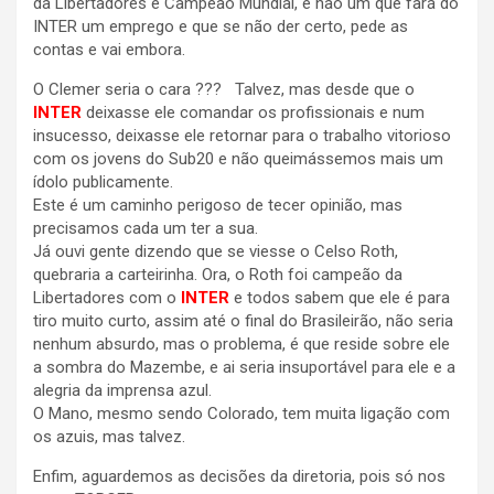
da Libertadores e Campeão Mundial, e não um que fará do
INTER um emprego e que se não der certo, pede as
contas e vai embora.
O Clemer seria o cara ??? Talvez, mas desde que o
INTER
deixasse ele comandar os profissionais e num
insucesso, deixasse ele retornar para o trabalho vitorioso
com os jovens do Sub20 e não queimássemos mais um
ídolo publicamente.
Este é um caminho perigoso de tecer opinião, mas
precisamos cada um ter a sua.
Já ouvi gente dizendo que se viesse o Celso Roth,
quebraria a carteirinha. Ora, o Roth foi campeão da
Libertadores com o
INTER
e todos sabem que ele é para
tiro muito curto, assim até o final do Brasileirão, não seria
nenhum absurdo, mas o problema, é que reside sobre ele
a sombra do Mazembe, e ai seria insuportável para ele e a
alegria da imprensa azul.
O Mano, mesmo sendo Colorado, tem muita ligação com
os azuis, mas talvez.
Enfim, aguardemos as decisões da diretoria, pois só nos