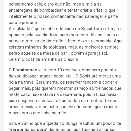
pensamento dele, claro que não, mas a mídia se
encarregava de bombardear e tentar criar a crise, o que
infelizmente o nosso comandante não sabe ligar e parte
para a porrada.
A realidade é que nenhum técnico no Brasil, fora o Tite, foi
apoiado pela sua diretoria num momento de crise, pois o
primeiro motivo do time não ir bem é o seu comando. Aqui
existem milhares de teologias, mas, as melhores sempre
serão aquelas da mesa de bar…. porém agora já foi.
Leiam o post de amanhã da Claudia.
O
Fluminense
veio com 10 reservas, mas nem por isto
deixou de jogar, atacar, bater. etc… O Sobis até meteu uma
bola na trave. Geralmente, os reservar tendem a correr e
pegar mais, pois querem mostrar serviço ao treinador, que
neste caso não estava na casa-mata, pois o Luxa havia
sido suspenso e estava olhando dos camarotes. Tentou
umas mexidas, mas acho que ele não conseguiria muito
mais com o que tinha na mão.
Sim, eu acho que a queda do Dunga resultou um pouco de
“
vergonha na cara
” deste grupo, que fazendo algumas