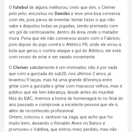
O
futebol
de alguns melhorou, creio que sim, o Clemer
pelo jeito, encostou no
Damião
e teve uma boa conversa
com ele, pois parou de inventar, tentar fazer o que não
sabe e disputou todas as jogadas, sendo premiado com
um gol de centroavante, dentro dá área, onde o matador
mora. Pena que ele não conversou assim com o Fabrício,
pois depois do jogo contra o Atlético PR, onde ele errou a
bola que gerou o contra-ataque e gol do Atlético, ele está
com receio de errar e ser vaiado novamente.
O
Clemer
sabidamente é um motivador, não é por nada
que com a gurizada do sub20, nos últimos 2 anos, já
levantou 9 taças, mas há uma grande diferença entre
gritar com a gurizada e gritar com macacos velhos, mas é
público que ele tem liderança, desde antes do mundial.
Nós do BAC, tivemos a honra de homenageá-lo no final do
ano passado e comprovar a excelente pessoa que ele é,
além de reconhecido profissional.
Ontem, colocou o Jackson na zaga, que acho que foi
muito bem, deixando o Ronaldo Alves no Banco e
promoveu o Valdívia, que entrou meio perdido, mas não