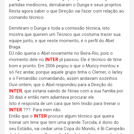
partidas medíocres, derrubaram o Dunga e seus projetos.
Resta agora saber o que Direção vai fazer com relação ao
comando técnico.
Demitiram o Dunga e toda a comissão técnica, isto
mostra que querem um Técnico que costuma trazer sua
equipe junto, e que neste momento, é o perfil do Abel
Braga.
EU não queria o Abel novamente no Beira-Rio, pois o
momento dele no
INTER
já passou. Ele é técnico de time
bom e pronto. Em 2006 pegou o que o Muricy montou e
só fez andar, porque aquele grupo tinha o Clemer, o Iarley
e o Fernandão comandando, assim andavam sozinhos.
Ouvi ontem, que o Abel respondeu para a Direção do
INTER
, que estaria saindo de férias com a sua família por
20 dias e então nem adiantava procurar ele.
Isto é resposta de um cara que tem tesão para treinar o
INTER
??? Para mim não.
Então que o
INTER
procure algum técnico que queira
treinar um time que tem uma grande Torcida, é dono do
seu Estádio, vai cediar uma Copa do Mundo, é Bi Campeão