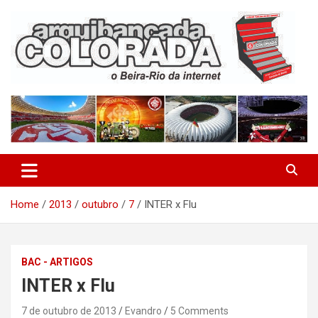
Skip
to
content
O Beira-Rio da Internet
Arquibancada Colorada
Home
2013
outubro
7
INTER x Flu
BAC - ARTIGOS
INTER x Flu
7 de outubro de 2013
Evandro
5 Comments