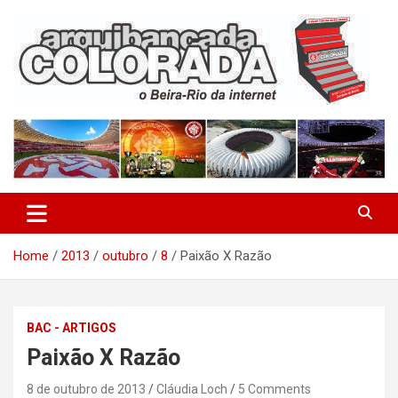
Skip
to
content
O Beira-Rio da Internet
Arquibancada Colorada
Home
2013
outubro
8
Paixão X Razão
BAC - ARTIGOS
Paixão X Razão
8 de outubro de 2013
Cláudia Loch
5 Comments