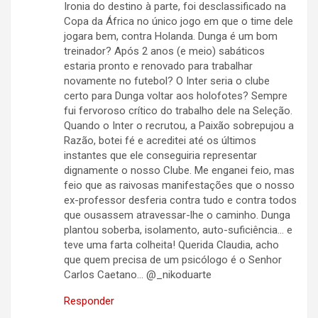
Ironia do destino à parte, foi desclassificado na
Copa da África no único jogo em que o time dele
jogara bem, contra Holanda. Dunga é um bom
treinador? Após 2 anos (e meio) sabáticos
estaria pronto e renovado para trabalhar
novamente no futebol? O Inter seria o clube
certo para Dunga voltar aos holofotes? Sempre
fui fervoroso crítico do trabalho dele na Seleção.
Quando o Inter o recrutou, a Paixão sobrepujou a
Razão, botei fé e acreditei até os últimos
instantes que ele conseguiria representar
dignamente o nosso Clube. Me enganei feio, mas
feio que as raivosas manifestações que o nosso
ex-professor desferia contra tudo e contra todos
que ousassem atravessar-lhe o caminho. Dunga
plantou soberba, isolamento, auto-suficiência… e
teve uma farta colheita! Querida Claudia, acho
que quem precisa de um psicólogo é o Senhor
Carlos Caetano… @_nikoduarte
Responder