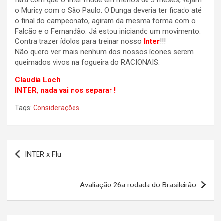
fará com que o Inter mude em menos de 3 meses, vejam
o Muricy com o São Paulo. O Dunga deveria ter ficado até
o final do campeonato, agiram da mesma forma com o
Falcão e o Fernandão. Já estou iniciando um movimento:
Contra trazer ídolos para treinar nosso
Inter
!!!
Não quero ver mais nenhum dos nossos ícones serem
queimados vivos na fogueira do RACIONAIS.
Claudia Loch
INTER, nada vai nos separar !
Tags:
Considerações
Navegação
INTER x Flu
de
Post
Avaliação 26a rodada do Brasileirão