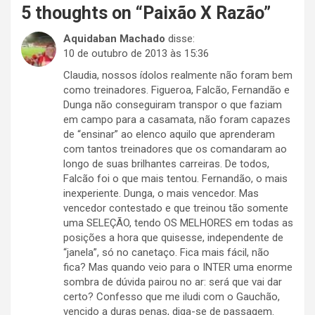
5 thoughts on “
Paixão X Razão
”
Aquidaban Machado
disse:
10 de outubro de 2013 às 15:36
Claudia, nossos ídolos realmente não foram bem
como treinadores. Figueroa, Falcão, Fernandão e
Dunga não conseguiram transpor o que faziam
em campo para a casamata, não foram capazes
de “ensinar” ao elenco aquilo que aprenderam
com tantos treinadores que os comandaram ao
longo de suas brilhantes carreiras. De todos,
Falcão foi o que mais tentou. Fernandão, o mais
inexperiente. Dunga, o mais vencedor. Mas
vencedor contestado e que treinou tão somente
uma SELEÇÃO, tendo OS MELHORES em todas as
posições a hora que quisesse, independente de
“janela”, só no canetaço. Fica mais fácil, não
fica? Mas quando veio para o INTER uma enorme
sombra de dúvida pairou no ar: será que vai dar
certo? Confesso que me iludi com o Gauchão,
vencido a duras penas, diga-se de passagem.