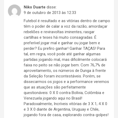
Niko Duarte
disse:
9 de outubro de 2013 às 12:33
Futebol é resultado e as vitórias dentro de campo
têm o poder de calar a voz da razão; amordaçar
rebeliões e reviravoltas iminentes; rasgar
cartilhas e teses há muito consagradas. É
preferível jogar mal e ganhar ou jogar bem e
perder? Eu prefiro ganhar! Ganhar TAÇAS! Para
tal, em regra, você pode até ganhar algumas
partidas jogando mal, mas dificilmente colocará
faixa no peito se não jogar bem. Com 76,7% de
aproveitamento, os números de Dunga à frente
da Seleção foram incontestáveis. Porém, se
dissecarmos os jogos e a performance veremos
que as atuações são perfeitamente
questionáveis: 0 X 0 contra Bolívia; Colômbia e
Venezuela jogando aqui no Brasil!
Paradoxalmente, Incríveis vitórias de 3 X 1; 4 X 0
e 3 X 0 diante de Argentina, Uruguay e Chile,
jogando fora de casa, explorando contra-golpes!