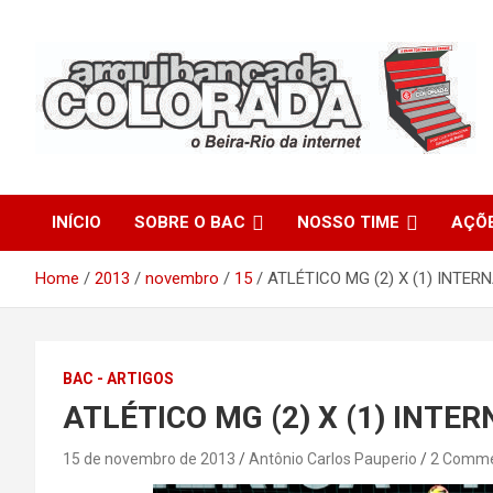
Skip
to
content
O Beira-Rio da Internet
Arquibancada Colorada
INÍCIO
SOBRE O BAC
NOSSO TIME
AÇÕ
Home
2013
novembro
15
ATLÉTICO MG (2) X (1) INTE
BAC - ARTIGOS
ATLÉTICO MG (2) X (1) INTE
15 de novembro de 2013
Antônio Carlos Pauperio
2 Comm