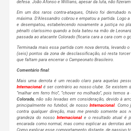
defesa. João Afonso e Willians, apesar da luta, não fizeram
Em um dos raros contra-ataques, Otávio foi derrubado n
máxima. D’Alessandro cobrou e empatou a partida. Logo a 
e desempatou, estabelecendo novamente a justiça no plac
pênalti claríssimo quando a bola bateu na mão de Leonardo 
passada ao atacante Colorado (ficaria cara a cara com o gole
Terminada mais essa partida com nova derrota, levando o
(seis) pontos da zona de desclassificação, só resta torce
que faltam para encerrar o Campeonato Brasileiro.
Comentário final
:
Mais uma derrota é um recado claro para aquelas pess
Internacional
é ser contrário ao nosso clube. Se existem 
“malhar em ferro frio”, “chover no molhado”, pois temos 
Colorada
, não são levadas em consideração, devido à arr
principalmente no futebol, de nosso
Internacional
.
Como já
contra qualquer direção, mas me prendo somente aos 
grandeza do nosso
Internacional
e o resultado atual é 
encarada como normal, mas como explicar as derrotas ant
Como explicar esse comportamento distante, de passivo tor