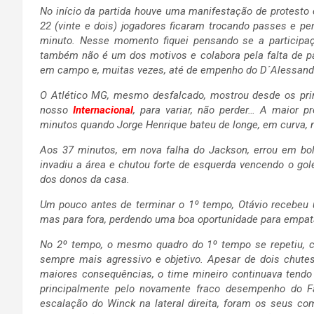
No início da partida houve uma manifestação de protesto c
22 (vinte e dois) jogadores ficaram trocando passes e 
minuto. Nesse momento fiquei pensando se a participaç
também não é um dos motivos e colabora pela falta de 
em campo e, muitas vezes, até de empenho do D´Alessand
O Atlético MG, mesmo desfalcado, mostrou desde os pri
nosso
Internacional
, para variar, não perder… A maior 
minutos quando Jorge Henrique bateu de longe, em curva, 
Aos 37 minutos, em nova falha do Jackson, errou em bola
invadiu a área e chutou forte de esquerda vencendo o golei
dos donos da casa.
Um pouco antes de terminar o 1º tempo, Otávio recebeu u
mas para fora, perdendo uma boa oportunidade para empat
No 2º tempo, o mesmo quadro do 1º tempo se repetiu, c
sempre mais agressivo e objetivo. Apesar de dois chutes
maiores consequências, o time mineiro continuava tendo 
principalmente pelo novamente fraco desempenho do 
escalação do Winck na lateral direita, foram os seus c