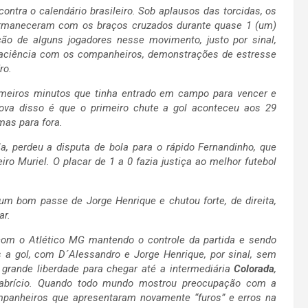
ontra o calendário brasileiro. Sob aplausos das torcidas, os
permaneceram com os braços cruzados durante quase 1 (um)
ão de alguns jogadores nesse movimento, justo por sinal,
paciência com os companheiros, demonstrações de estresse
ro.
meiros minutos que tinha entrado em campo para vencer e
prova disso é que o primeiro chute a gol aconteceu aos 29
mas para fora.
, perdeu a disputa de bola para o rápido Fernandinho, que
ro Muriel. O placar de 1 a 0 fazia justiça ao melhor futebol
m bom passe de Jorge Henrique e chutou forte, de direita,
ar.
om o Atlético MG mantendo o controle da partida e sendo
 a gol, com D´Alessandro e Jorge Henrique, por sinal, sem
grande liberdade para chegar até a intermediária
Colorada
,
Fabrício. Quando todo mundo mostrou preocupação com a
ompanheiros que apresentaram novamente “furos” e erros na