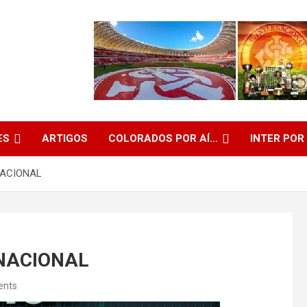
ES
ARTIGOS
COLORADOS POR AÍ…
INTER POR
RNACIONAL
RNACIONAL
ents