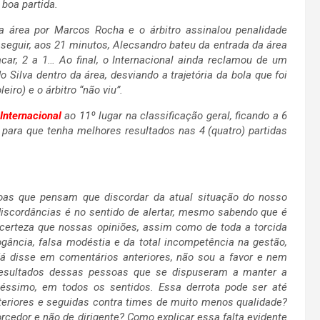
 boa partida.
a área por Marcos Rocha e o árbitro assinalou penalidade
seguir, aos 21 minutos, Alecsandro bateu da entrada da área
ar, 2 a 1… Ao final, o Internacional ainda reclamou de um
Silva dentro da área, desviando a trajetória da bola que foi
iro) e o árbitro “não viu”.
Internacional
ao 11º lugar na classificação geral, ficando a 6
r para que tenha melhores resultados nas 4 (quatro) partidas
oas que pensam que discordar da atual situação do nosso
discordâncias é no sentido de alertar, mesmo sabendo que é
a certeza que nossas opiniões, assim como de toda a torcida
ogância, falsa modéstia e da total incompetência na gestão,
 disse em comentários anteriores, não sou a favor e nem
resultados dessas pessoas que se dispuseram a manter a
péssimo, em todos os sentidos. Essa derrota pode ser até
eriores e seguidas contra times de muito menos qualidade?
cedor e não de dirigente? Como explicar essa falta evidente