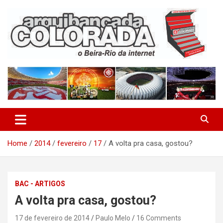
Skip
to
content
O Beira-Rio da Internet
Arquibancada Colorada
Home
2014
fevereiro
17
A volta pra casa, gostou?
BAC - ARTIGOS
A volta pra casa, gostou?
17 de fevereiro de 2014
Paulo Melo
16 Comments