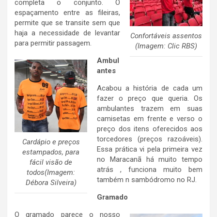
completa o conjunto. O
espaçamento entre as fileiras,
permite que se transite sem que
haja a necessidade de levantar
Confortáveis assentos
para permitir passagem.
(Imagem: Clic RBS)
Ambul
antes
Acabou a história de cada um
fazer o preço que queria. Os
ambulantes trazem em suas
camisetas em frente e verso o
preço dos itens oferecidos aos
torcedores (preços razoáveis).
Cardápio e preços
Essa prática vi pela primeira vez
estampados, para
no Maracanã há muito tempo
fácil visão de
atrás , funciona muito bem
todos(Imagem:
também n sambódromo no RJ.
Débora Silveira)
Gramado
O gramado parece o nosso