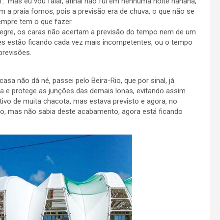
val… mas eu vou falar, afinal não fui em nenhuma noite hahaha,
m a praia fomos, pois a previsão era de chuva, o que não se
sempre tem o que fazer.
Alegre, os caras não acertam a previsão do tempo nem de um
les estão ficando cada vez mais incompetentes, ou o tempo
previsões.
asa não dá né, passei pelo Beira-Rio, que por sinal, já
a e protege as junções das demais lonas, evitando assim
tivo de muita chacota, mas estava previsto e agora, no
sto, mas não sabia deste acabamento, agora está ficando