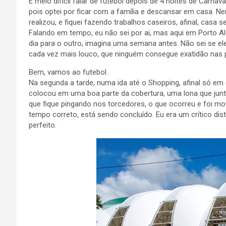
É meio difícil falar de futebol depois de 4 noites de Carna
pois optei por ficar com a família e descansar em casa. Ne
realizou, e fiquei fazendo trabalhos caseiros, afinal, casa 
Falando em tempo, eu não sei por ai, mas aqui em Porto 
dia para o outro, imagina uma semana antes. Não sei se e
cada vez mais louco, que ninguém consegue exatidão nas 
Bem, vamos ao futebol.
Na segunda a tarde, numa ida até o Shopping, afinal só em c
colocou em uma boa parte da cobertura, uma lona que junt
que fique pingando nos torcedores, o que ocorreu e foi mo
tempo correto, está sendo concluído. Eu era um crítico di
perfeito.