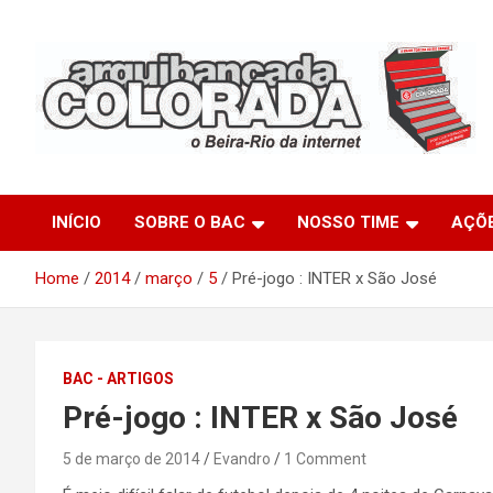
Skip
to
content
O Beira-Rio da Internet
Arquibancada Colorada
INÍCIO
SOBRE O BAC
NOSSO TIME
AÇÕ
Home
2014
março
5
Pré-jogo : INTER x São José
BAC - ARTIGOS
Pré-jogo : INTER x São José
5 de março de 2014
Evandro
1 Comment