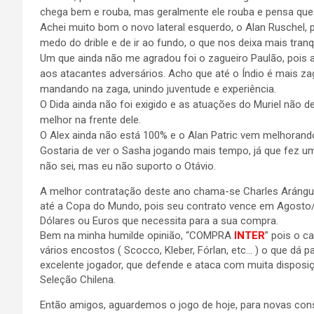
chega bem e rouba, mas geralmente ele rouba e pensa que 
Achei muito bom o novo lateral esquerdo, o Alan Ruschel, 
medo do drible e de ir ao fundo, o que nos deixa mais tranqu
Um que ainda não me agradou foi o zagueiro Paulão, pois 
aos atacantes adversários. Acho que até o Índio é mais zag
mandando na zaga, unindo juventude e experiência.
O Dida ainda não foi exigido e as atuações do Muriel não 
melhor na frente dele.
O Alex ainda não está 100% e o Alan Patric vem melhorand
Gostaria de ver o Sasha jogando mais tempo, já que fez 
não sei, mas eu não suporto o Otávio.
A melhor contratação deste ano chama-se Charles Aránguiz
até a Copa do Mundo, pois seu contrato vence em Agosto/
Dólares ou Euros que necessita para a sua compra.
Bem na minha humilde opinião, “COMPRA
INTER
” pois o 
vários encostos ( Scocco, Kleber, Fórlan, etc… ) o que dá p
excelente jogador, que defende e ataca com muita disposiçã
Seleção Chilena.
Então amigos, aguardemos o jogo de hoje, para novas co