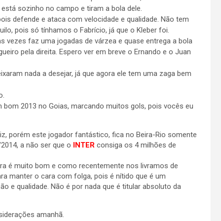
está sozinho no campo e tiram a bola dele.
pois defende e ataca com velocidade e qualidade. Não tem
ilo, pois só tínhamos o Fabrício, já que o Kleber foi.
as vezes faz uma jogadas de várzea e quase entrega a bola
ueiro pela direita. Espero ver em breve o Ernando e o Juan
deixaram nada a desejar, já que agora ele tem uma zaga bem
o.
um bom 2013 no Goias, marcando muitos gols, pois vocês eu
, porém este jogador fantástico, fica no Beira-Rio somente
2014, a não ser que o
INTER
consiga os 4 milhões de
cara é muito bom e como recentemente nos livramos de
ara manter o cara com folga, pois é nítido que é um
o e qualidade. Não é por nada que é titular absoluto da
nsiderações amanhã.