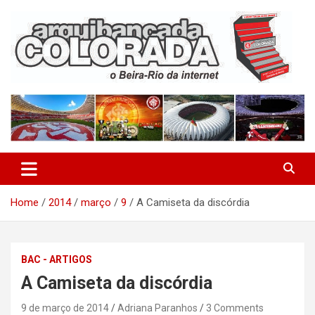
Skip
to
content
O Beira-Rio da Internet
Arquibancada Colorada
Home
2014
março
9
A Camiseta da discórdia
BAC - ARTIGOS
A Camiseta da discórdia
9 de março de 2014
Adriana Paranhos
3 Comments