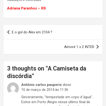
Adriana Paranhos – RS
Navegação
E o gol do Alex em 2104 ?
de
Post
Aimoré 1 x 2 INTER
3 thoughts on “
A Camiseta da
discórdia
”
Antônio carlos pauperio
disse:
10 de março de 2014 às 11:36
Sinceramente, “tempestade em copo d´água”…
Estive em Porto Alegre nesse último final de