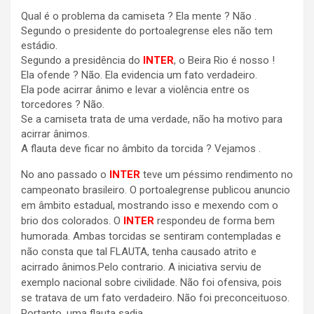
Qual é o problema da camiseta ? Ela mente ? Não .
Segundo o presidente do portoalegrense eles não tem
estádio.
Segundo a presidência do
INTER
, o Beira Rio é nosso !
Ela ofende ? Não. Ela evidencia um fato verdadeiro.
Ela pode acirrar ânimo e levar a violência entre os
torcedores ? Não.
Se a camiseta trata de uma verdade, não ha motivo para
acirrar ânimos.
A flauta deve ficar no âmbito da torcida ? Vejamos .
No ano passado o
INTER
teve um péssimo rendimento no
campeonato brasileiro. O portoalegrense publicou anuncio
em âmbito estadual, mostrando isso e mexendo com o
brio dos colorados. O
INTER
respondeu de forma bem
humorada. Ambas torcidas se sentiram contempladas e
não consta que tal FLAUTA, tenha causado atrito e
acirrado ânimos.Pelo contrario. A iniciativa serviu de
exemplo nacional sobre civilidade. Não foi ofensiva, pois
se tratava de um fato verdadeiro. Não foi preconceituoso.
Portanto, uma flauta sadia.