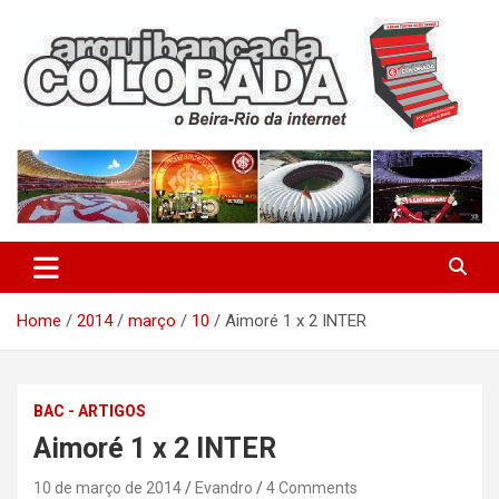
Skip
to
content
O Beira-Rio da Internet
Arquibancada Colorada
Home
2014
março
10
Aimoré 1 x 2 INTER
BAC - ARTIGOS
Aimoré 1 x 2 INTER
10 de março de 2014
Evandro
4 Comments