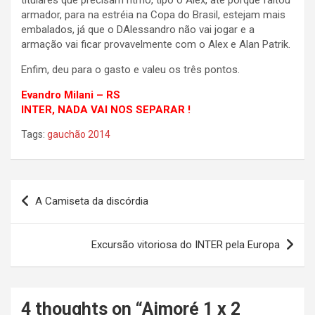
titulares que precisam ritmo, tipo o Alex, até porque faltou
armador, para na estréia na Copa do Brasil, estejam mais
embalados, já que o DAlessandro não vai jogar e a
armação vai ficar provavelmente com o Alex e Alan Patrik.
Enfim, deu para o gasto e valeu os três pontos.
Evandro Milani – RS
INTER, NADA VAI NOS SEPARAR !
Tags:
gauchão 2014
Navegação
A Camiseta da discórdia
de
Post
Excursão vitoriosa do INTER pela Europa
4 thoughts on “
Aimoré 1 x 2