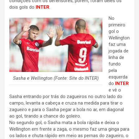
condições com os defensores, porém, foram deles os
dois gols do
INTER
.
No
primeiro
gol o
Wellington
faz uma
jogada de
linha de
fundo
pela
esquerda
Sasha e Wellington (Fonte: Site do INTER)
do
INTER
e vê o
Sasha entrando por trás do zagueiros no outro lado do
campo, levanta a cabeça e cruza na medida para tirar o
zagueiro e para o Sasha pegar a bola no ar, em diagonal
ao gol, tirando a chance do goleiro.
No segundo gol, o Sasha mata a bola rápida e deixa o
Wellington em frente a zaga, o mesmo faz uma ginga para
os lados e chuta rápido em meio as pernas do zagueiro, o