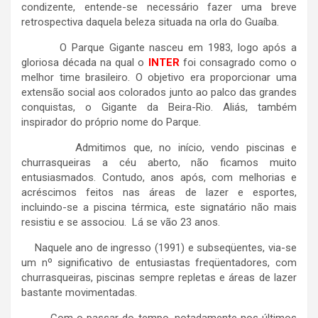
condizente, entende-se necessário fazer uma breve
retrospectiva daquela beleza situada na orla do Guaíba.
O Parque Gigante nasceu em 1983, logo após a
gloriosa década na qual o
INTER
foi consagrado como o
melhor time brasileiro. O objetivo era proporcionar uma
extensão social aos colorados junto ao palco das grandes
conquistas, o Gigante da Beira-Rio. Aliás, também
inspirador do próprio nome do Parque.
Admitimos que, no início, vendo piscinas e
churrasqueiras a céu aberto, não ficamos muito
entusiasmados. Contudo, anos após, com melhorias e
acréscimos feitos nas áreas de lazer e esportes,
incluindo-se a piscina térmica, este signatário não mais
resistiu e se associou. Lá se vão 23 anos.
Naquele ano de ingresso (1991) e subseqüentes, via-se
um nº significativo de entusiastas freqüentadores, com
churrasqueiras, piscinas sempre repletas e áreas de lazer
bastante movimentadas.
Com o passar do tempo, notadamente nos últimos