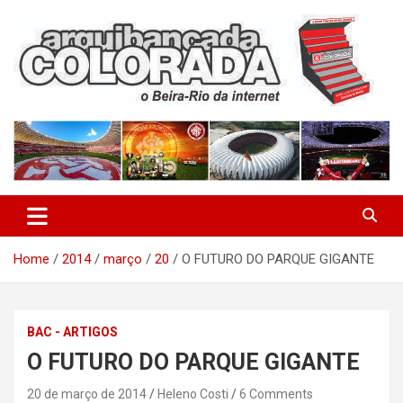
Skip
to
content
O Beira-Rio da Internet
Arquibancada Colorada
Home
2014
março
20
O FUTURO DO PARQUE GIGANTE
BAC - ARTIGOS
O FUTURO DO PARQUE GIGANTE
20 de março de 2014
Heleno Costi
6 Comments