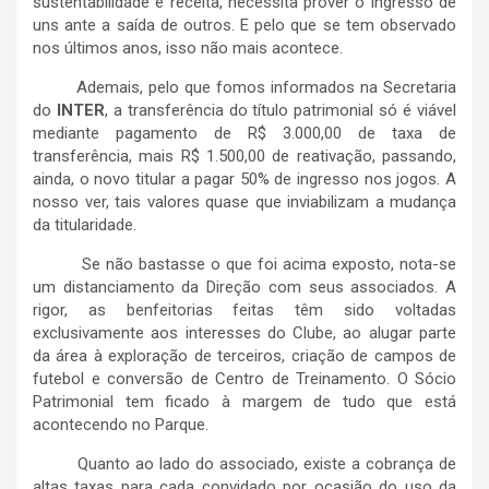
sustentabilidade e receita, necessita prover o ingresso de
uns ante a saída de outros. E pelo que se tem observado
nos últimos anos, isso não mais acontece.
Ademais, pelo que fomos informados na Secretaria
do
INTER
, a transferência do título patrimonial só é viável
mediante pagamento de R$ 3.000,00 de taxa de
transferência, mais R$ 1.500,00 de reativação, passando,
ainda, o novo titular a pagar 50% de ingresso nos jogos. A
nosso ver, tais valores quase que inviabilizam a mudança
da titularidade.
Se não bastasse o que foi acima exposto, nota-se
um distanciamento da Direção com seus associados. A
rigor, as benfeitorias feitas têm sido voltadas
exclusivamente aos interesses do Clube, ao alugar parte
da área à exploração de terceiros, criação de campos de
futebol e conversão de Centro de Treinamento. O Sócio
Patrimonial tem ficado à margem de tudo que está
acontecendo no Parque.
Quanto ao lado do associado, existe a cobrança de
altas taxas para cada convidado por ocasião do uso da