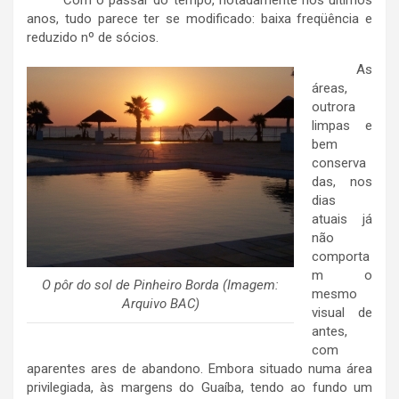
anos, tudo parece ter se modificado: baixa freqüência e
reduzido nº de sócios.
As
áreas,
outrora
limpas e
bem
conserva
das, nos
dias
atuais já
não
comporta
m o
O pôr do sol de Pinheiro Borda (Imagem:
mesmo
Arquivo BAC)
visual de
antes,
com
aparentes ares de abandono. Embora situado numa área
privilegiada, às margens do Guaíba, tendo ao fundo um