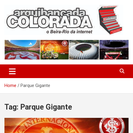
Skip
to
content
O Beira-Rio da Internet
Arquibancada Colorada
Home
Parque Gigante
Tag:
Parque Gigante