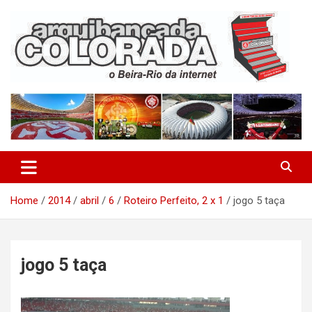
Skip
to
content
O Beira-Rio da Internet
Arquibancada Colorada
Home
2014
abril
6
Roteiro Perfeito, 2 x 1
jogo 5 taça
jogo 5 taça