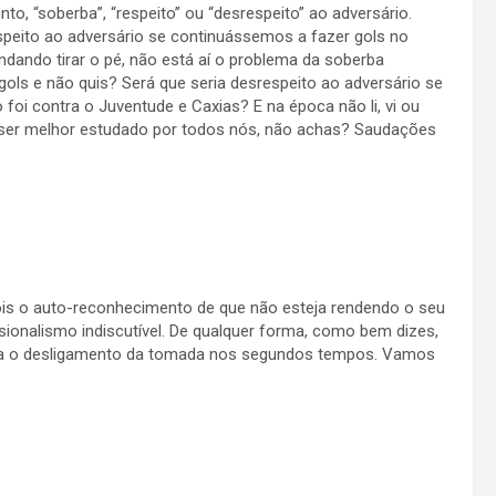
to, “soberba”, “respeito” ou “desrespeito” ao adversário.
peito ao adversário se continuássemos a fazer gols no
dando tirar o pé, não está aí o problema da soberba
 gols e não quis? Será que seria desrespeito ao adversário se
oi contra o Juventude e Caxias? E na época não li, vi ou
 ser melhor estudado por todos nós, não achas? Saudações
pois o auto-reconhecimento de que não esteja rendendo o seu
issionalismo indiscutível. De qualquer forma, como bem dizes,
pa o desligamento da tomada nos segundos tempos. Vamos