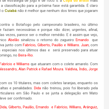
de estratégia de jogo e de foco. É a
Copa do Brasil
mais
a classificação para a próxima fase está garantida. É claro
l o
Cuiabá
não é melhor que nenhum dos times que jogaram
contra o Botafogo pelo campeonato brasileiro, no último
 faziam necessárias e porque não dizer, urgentes, afinal,
 das vezes, parece ser o melhor remédio. E é assim que vejo,
cnico
Abelão
sinalizou o retorno do zagueiro
Ernando
que
tiva junto com
Fabrício, Gilberto, Paulão e Willians
.
Juan
, com
os especiais nos últimos dias e será preservado para atuar
domingo, no
Beira-Rio
.
Fabrício e Williams
que atuaram com o colete amarelo. Com
’Alessandro, Alan Patrick e Rafael Moura
.
Valdívia, Índio, Jorge
com os 10 titulares, mas com coletes laranjas, enquanto os
faltas e penalidades.
Dida
não treinou, pois foi liberado pela
articulares em São Paulo e se junta a delegação em Mato
eve ser confirmado.
Dida, Gilberto, Paulão, Ernando e Fabrício; Willians, Aránguiz,