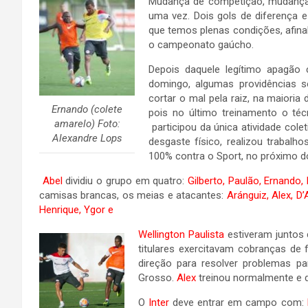
Mudança de competição, mudança 
uma vez. Dois gols de diferença e 
que temos plenas condições, afina
o campeonato gaúcho.
Depois daquele legítimo apagão 
domingo, algumas providências se
cortar o mal pela raiz, na maioria
Ernando (colete
pois no último treinamento o té
amarelo) Foto:
participou da única atividade cole
Alexandre Lops
desgaste físico, realizou trabalh
100% contra o Sport, no próximo 
Abel
dividiu o grupo em quatro:
Gilberto, Paulão, Ernando, 
camisas brancas, os meias e atacantes:
Aránguiz, Alex, D
Henrique, Ygor e
Wellington Paulista
estiveram juntos 
titulares exercitavam cobranças de 
direção para resolver problemas p
Grosso.
Alex
treinou normalmente e d
O
Inter
deve entrar em campo com: