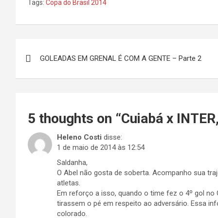
Tags:
Copa do Brasil 2014
Navegação
GOLEADAS EM GRENAL É COM A GENTE – Parte 2
de
Post
5 thoughts on “
Cuiabá x INTER,
Heleno Costi
disse:
1 de maio de 2014 às 12:54
Saldanha,
O Abel não gosta de soberta. Acompanho sua traj
atletas.
Em reforço a isso, quando o time fez o 4º gol no G
tirassem o pé em respeito ao adversário. Essa in
colorado.