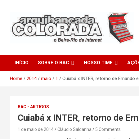
Skip
to
content
O Beira-Rio da Internet
Arquibancada Colorada
INÍCIO
SOBRE O BAC
NOSSO TIME
AÇÕ
Home
2014
maio
1
Cuiabá x INTER, retorno de Ernando e
BAC - ARTIGOS
Cuiabá x INTER, retorno de Ern
1 de maio de 2014
Cláudio Saldanha
5 Comments