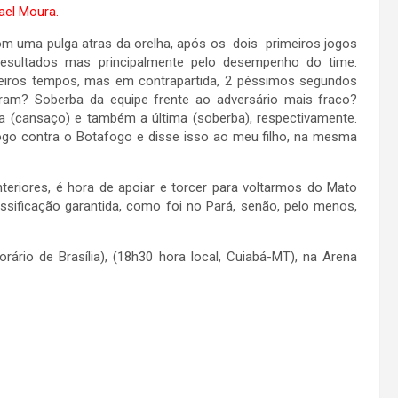
fael Moura.
om uma pulga atras da orelha, após os dois primeiros jogos
resultados mas principalmente pelo desempenho do time.
eiros tempos, mas em contrapartida, 2 péssimos segundos
ram? Soberba da equipe frente ao adversário mais fraco?
 (cansaço) e também a última (soberba), respectivamente.
jogo contra o Botafogo e disse isso ao meu filho, na mesma
eriores, é hora de apoiar e torcer para voltarmos do Mato
sificação garantida, como foi no Pará, senão, pelo menos,
rio de Brasília), (18h30 hora local, Cuiabá-MT), na Arena