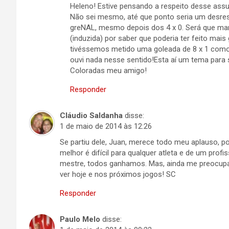
Heleno! Estive pensando a respeito desse assun
Não sei mesmo, até que ponto seria um desres
greNAL, mesmo depois dos 4 x 0. Será que man
(induzida) por saber que poderia ter feito mais
tivéssemos metido uma goleada de 8 x 1 como f
ouvi nada nesse sentido!Esta aí um tema para
Coloradas meu amigo!
Responder
Cláudio Saldanha
disse:
1 de maio de 2014 às 12:26
Se partiu dele, Juan, merece todo meu aplauso, 
melhor é difícil para qualquer atleta e de um prof
mestre, todos ganhamos. Mas, ainda me preocu
ver hoje e nos próximos jogos! SC
Responder
Paulo Melo
disse: