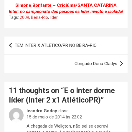
Simone Bonfante – Criciúma/SANTA CATARINA
Inter: no campeonato das paixões és líder invicto e isolado!
Tags:
2009
,
Beira-Rio
,
líder
Navegação
TEM INTER X ATLÉTICO/PR NO BEIRA-RIO
de
Post
Obrigado Dona Gladys
11 thoughts on “
E o Inter dorme
líder (Inter 2 x1 AtléticoPR)
”
leandro Godoy
disse:
15 de maio de 2014 às 22:02
A chegada de Weligton, não sei se escrevi