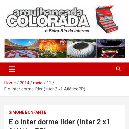
Skip
to
content
O Beira-Rio da Internet
Arquibancada Colorada
Home
2014
maio
11
E o Inter dorme líder (Inter 2 x1 AtléticoPR)
SIMONE BONFANTE
E o Inter dorme líder (Inter 2 x1