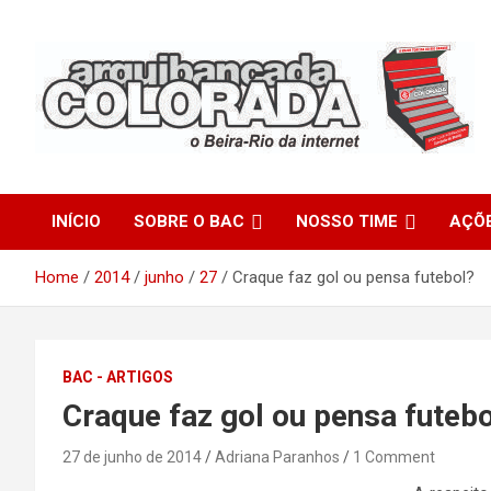
Skip
to
content
O Beira-Rio da Internet
Arquibancada Colorada
INÍCIO
SOBRE O BAC
NOSSO TIME
AÇÕ
Home
2014
junho
27
Craque faz gol ou pensa futebol?
BAC - ARTIGOS
Craque faz gol ou pensa futebo
27 de junho de 2014
Adriana Paranhos
1 Comment