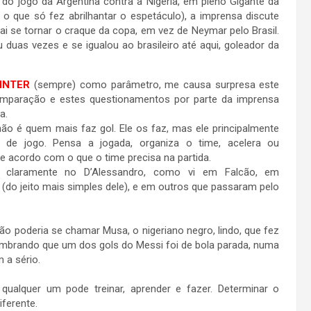
 do jogo da Argentina contra a Nigéria, em pleno Gigante da
( o que só fez abrilhantar o espetáculo), a imprensa discute
ai se tornar o craque da copa, em vez de Neymar pelo Brasil.
 duas vezes e se igualou ao brasileiro até aqui, goleador da
INTER
(sempre) como parâmetro, me causa surpresa este
omparação e estes questionamentos por parte da imprensa
a.
ão é quem mais faz gol. Ele os faz, mas ele principalmente
 de jogo. Pensa a jogada, organiza o time, acelera ou
e acordo com o que o time precisa na partida.
o claramente no D’Alessandro, como vi em Falcão, em
(do jeito mais simples dele), e em outros que passaram pelo
ão poderia se chamar Musa, o nigeriano negro, lindo, que fez
embrando que um dos gols do Messi foi de bola parada, numa
m a sério.
ualquer um pode treinar, aprender e fazer. Determinar o
iferente.