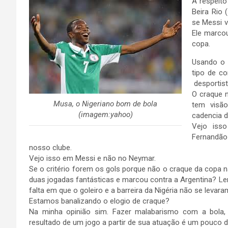
A respeito
Beira Rio 
se Messi v
Ele marcou
copa.
Usando o
tipo de c
desportist
O craque n
Musa, o Nigeriano bom de bola
tem visão
(imagem:yahoo)
cadencia d
Vejo iss
Fernandão 
nosso clube.
Vejo isso em Messi e não no Neymar.
Se o critério forem os gols porque não o craque da copa n
duas jogadas fantásticas e marcou contra a Argentina? L
falta em que o goleiro e a barreira da Nigéria não se levara
Estamos banalizando o elogio de craque?
Na minha opinião sim. Fazer malabarismo com a bola, q
resultado de um jogo a partir de sua atuação é um pouco d