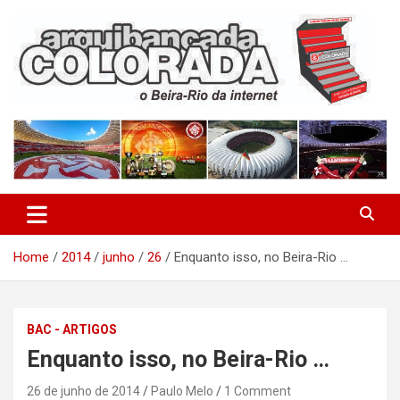
Skip
to
content
O Beira-Rio da Internet
Arquibancada Colorada
Home
2014
junho
26
Enquanto isso, no Beira-Rio …
BAC - ARTIGOS
Enquanto isso, no Beira-Rio …
26 de junho de 2014
Paulo Melo
1 Comment