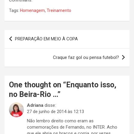
Corinthians.
Tags:
Homenagem
,
Treinamento
Navegação
PREPARAÇÃO EM MEIO À COPA
de
Post
Craque faz gol ou pensa futebol?
One thought on “
Enquanto isso,
no Beira-Rio …
”
Adriana
disse:
27 de junho de 2014 às 12:13
Não lembro direito como eram as
comemorações de Fernando, no INTER. Acho
que ele abria os braços e corria, por vezes