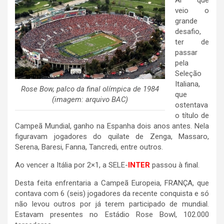
Aí que
veio o
grande
desafio,
ter de
passar
pela
Seleção
Italiana,
Rose Bow, palco da final olímpica de 1984
que
(imagem: arquivo BAC)
ostentava
o título de
Campeã Mundial, ganho na Espanha dois anos antes. Nela
figuravam jogadores do quilate de Zenga, Massaro,
Serena, Baresi, Fanna, Tancredi, entre outros.
Ao vencer a Itália por 2×1, a SELE-
INTER
passou à final.
Desta feita enfrentaria a Campeã Europeia, FRANÇA, que
contava com 6 (seis) jogadores da recente conquista e só
não levou outros por já terem participado de mundial.
Estavam presentes no Estádio Rose Bowl, 102.000