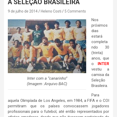
A SELEÇÃO BRASILEIRA
9 de julho de 2014
Heleno Costi
5 Comments
Nos
próximos
dias
estará
completa
ndo 30
(trinta)
anos, que
o
INTER
vestiu a
camisa da
Inter com a “canarinho”
Seleção
(Imagem :Arquivo BAC)
Brasileira.
Para
aquela Olimpíada de Los Angeles, em 1984, a FIFA e o COI
permitiram que os países convocassem jogadores
profissionais para o futebol, até então representados por