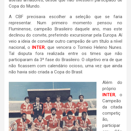
atletas amadores, desde que não tivessem participado de
Copa do Mundo.
A CBF precisava escolher a seleção que se faria
representar. Num primeiro momento pensou no
Fluminense, campeão Brasileiro daquele ano, mas este
declinou do convite, preferindo excursionar pela Europa. Aí
veio a ideia de convidar outro campeão de um título a nível
nacional, o
INTER
, que vencera o Torneio Heleno Nunes.
Tal disputa fora realizada entre os times que não
participaram da 3ª fase do Brasileiro. O objetivo era de que
não ficassem com calendário ocioso, uma vez que ainda
não havia sido criada a Copa do Brasil.
Além do
próprio
INTER
, o
Campeão
da citada
competiç
ão,
participar