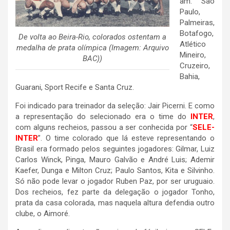
am: São
Paulo,
Palmeiras,
Botafogo,
De volta ao Beira-Rio, colorados ostentam a
Atlético
medalha de prata olímpica (Imagem: Arquivo
Mineiro,
BAC))
Cruzeiro,
Bahia,
Guarani, Sport Recife e Santa Cruz.
Foi indicado para treinador da seleção: Jair Picerni. E como
a representação do selecionado era o time do
INTER
,
com alguns recheios, passou a ser conhecida por “
SELE-
INTER
”. O time colorado que lá esteve representando o
Brasil era formado pelos seguintes jogadores: Gilmar, Luiz
Carlos Winck, Pinga, Mauro Galvão e André Luis; Ademir
Kaefer, Dunga e Milton Cruz; Paulo Santos, Kita e Silvinho.
Só não pode levar o jogador Ruben Paz, por ser uruguaio.
Dos recheios, fez parte da delegação o jogador Tonho,
prata da casa colorada, mas naquela altura defendia outro
clube, o Aimoré.