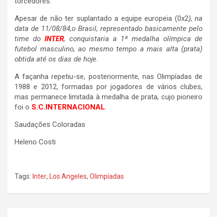
torcedores.
Apesar de não ter suplantado a equipe europeia (0x2
), na
data de 11/08/84,o Brasil, representado basicamente pelo
time do
INTER
, conquistaria a 1ª medalha olímpica de
futebol masculino, ao mesmo tempo a mais alta (prata)
obtida até os dias de hoje
.
A façanha repetiu-se, posteriormente, nas Olimpíadas de
1988 e 2012, formadas por jogadores de vários clubes,
mas permanece limitada à medalha de prata, cujo pioneiro
foi o
S.C.INTERNACIONAL
.
Saudações Coloradas
Heleno Costi
Tags:
Inter
,
Los Angeles
,
Olimpíadas
Navegação