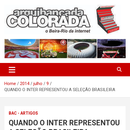
Skip
to
content
O Beira-Rio da Internet
Arquibancada Colorada
Home
2014
julho
9
QUANDO O INTER REPRESENTOU A SELEÇÃO BRASILEIRA
BAC - ARTIGOS
QUANDO O INTER REPRESENTOU