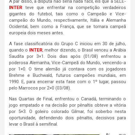
A par disso, a disputa não seria nada fácil, eis que a SELE-
INTER
teve que enfrentar na competição verdadeiros
gigantes do futebol, tais como o Campeão e Vice-
campeão do Mundo, respectivamente, Itália e Alemanha
Ocidental, bem como a França, que se tornara campeã
europeia dois meses antes.
A fase classificatória do Grupo C iniciou em 30 de julho,
quando o
INTER
, melhor dizendo, o Brasil venceu a Arábia
Saudita por 3×1. Dois dias após (01/08) enfrentou a
poderosa Alemanha, Vice-Campeã do Mundo, vencendo-a
por 1×0. O time alemão já contava com os jogadores
Brehme e Buchwald, futuros campeões mundiais, em
1990. E, para encerrar esta fase com o 1º lugar, passou
pelo Marrocos por 2×0 (03/08).
Nas Quartas de Final, enfrentou o Canadá, terminando o
jogo empatado e na decisão por pênaltis obteve a vitória
por 5×3. O goleiro colorado Gilmar, foi soberbo nesta
oportunidade, defendendo dois pênaltis, decisivos para
levar o Brasil à semifinal.