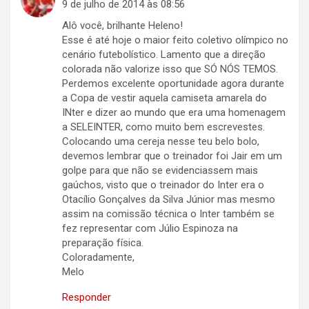
9 de julho de 2014 às 08:56
Alô você, brilhante Heleno!
Esse é até hoje o maior feito coletivo olímpico no
cenário futebolístico. Lamento que a direção
colorada não valorize isso que SÓ NÓS TEMOS.
Perdemos excelente oportunidade agora durante
a Copa de vestir aquela camiseta amarela do
INter e dizer ao mundo que era uma homenagem
a SELEINTER, como muito bem escrevestes.
Colocando uma cereja nesse teu belo bolo,
devemos lembrar que o treinador foi Jair em um
golpe para que não se evidenciassem mais
gaúchos, visto que o treinador do Inter era o
Otacílio Gonçalves da Silva Júnior mas mesmo
assim na comissão técnica o Inter também se
fez representar com Júlio Espinoza na
preparação física.
Coloradamente,
Melo
Responder