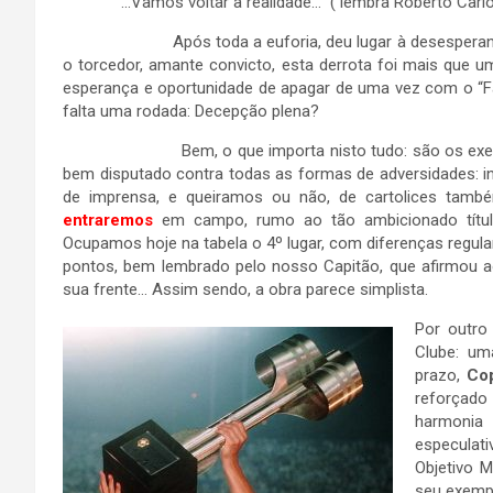
“…Vamos voltar à realidade…” ( lembra Roberto Carlos
Após toda a euforia, deu lugar à desesperança, à in
o torcedor, amante convicto, esta derrota foi mais que uma
esperança e oportunidade de apagar de uma vez com o “Fa
falta uma rodada: Decepção plena?
Bem, o que importa nisto tudo: são os exemplos. 
bem disputado contra todas as formas de adversidades: int
de imprensa, e queiramos ou não, de cartolices também
entraremos
em campo, rumo ao tão ambicionado título
Ocupamos hoje na tabela o 4º lugar, com diferenças regulam
pontos, bem lembrado pelo nosso Capitão, que afirmou ao
sua frente… Assim sendo, a obra parece simplista.
Por outro
Clube: um
prazo,
Cop
reforçado
harmonia 
especulat
Objetivo M
seu exempl