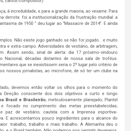
, cantor/compositor)
credulidade, e para a grande maioria, ao vexame. Para
 derrota: foi a institucionalização da frustração mundial: a
ntasma de 1950 ” deu lugar ao “Massacre de 2014”. E ainda
Não existe jogo ganhado se não for jogado… e muito
ra e extra-campo. Adversidades de vestiário, de arbitragem,
. Assim sendo, sinal de alerta: dia 17 próximo-vindouro
 Nacional, décadas distantes de nossa sala de troféus.
entares que se inexistissem seria o 2º lugar pelo critério de
s nossos jornalistas, ao microfone, de só ter um clube na
 lado, devemos então voltar os olhos para o momento do
a Direção consciente dos dois objetivos a curto e longo
a Brasil e Brasileirão
, meticulosamente planejado; Plantel
 e focado no cumprimento das metas preestabelecidas;
e paz de vestiário; cautela com a Imprensa esportiva-
iva. E acrescentamos pouco ingredientes para o alcance do
aior: trabalho, trabalho e mais trabalho. A Alemanha deu o
o, e o Brasil também. Não podemos nos permitir devaneios,