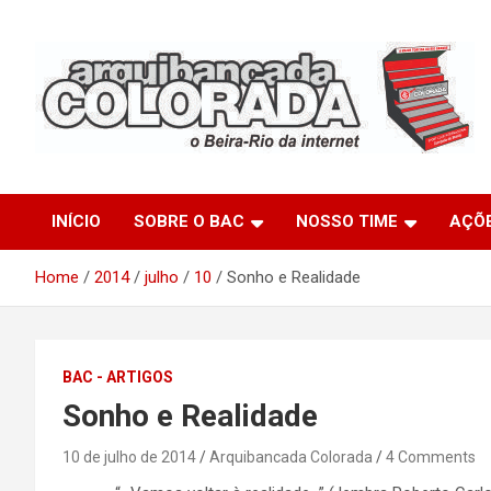
Skip
to
content
O Beira-Rio da Internet
Arquibancada Colorada
INÍCIO
SOBRE O BAC
NOSSO TIME
AÇÕ
Home
2014
julho
10
Sonho e Realidade
BAC - ARTIGOS
Sonho e Realidade
10 de julho de 2014
Arquibancada Colorada
4 Comments