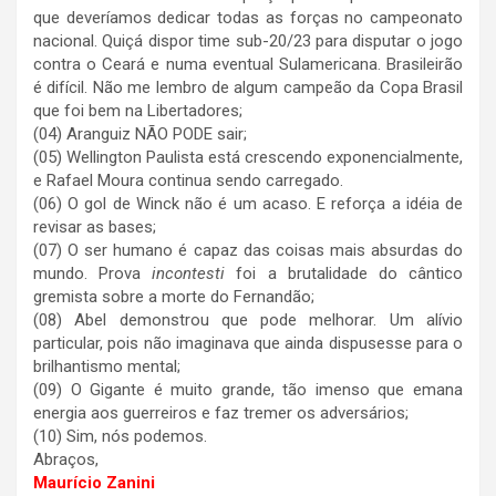
que deveríamos dedicar todas as forças no campeonato
nacional. Quiçá dispor time sub-20/23 para disputar o jogo
contra o Ceará e numa eventual Sulamericana. Brasileirão
é difícil. Não me lembro de algum campeão da Copa Brasil
que foi bem na Libertadores;
(04) Aranguiz NÃO PODE sair;
(05) Wellington Paulista está crescendo exponencialmente,
e Rafael Moura continua sendo carregado.
(06) O gol de Winck não é um acaso. E reforça a idéia de
revisar as bases;
(07) O ser humano é capaz das coisas mais absurdas do
mundo. Prova
incontesti
foi a brutalidade do cântico
gremista sobre a morte do Fernandão;
(08) Abel demonstrou que pode melhorar. Um alívio
particular, pois não imaginava que ainda dispusesse para o
brilhantismo mental;
(09) O Gigante é muito grande, tão imenso que emana
energia aos guerreiros e faz tremer os adversários;
(10) Sim, nós podemos.
Abraços,
Maurício Zanini