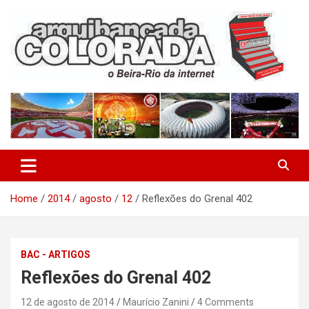
Skip
to
content
O Beira-Rio da Internet
Arquibancada Colorada
Home
2014
agosto
12
Reflexões do Grenal 402
BAC - ARTIGOS
Reflexões do Grenal 402
12 de agosto de 2014
Maurício Zanini
4 Comments