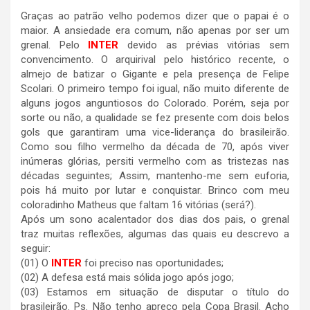
Graças ao patrão velho podemos dizer que o papai é o
maior. A ansiedade era comum, não apenas por ser um
grenal. Pelo
INTER
devido as prévias vitórias sem
convencimento. O arquirival pelo histórico recente, o
almejo de batizar o Gigante e pela presença de Felipe
Scolari. O primeiro tempo foi igual, não muito diferente de
alguns jogos anguntiosos do Colorado. Porém, seja por
sorte ou não, a qualidade se fez presente com dois belos
gols que garantiram uma vice-liderança do brasileirão.
Como sou filho vermelho da década de 70, após viver
inúmeras glórias, persiti vermelho com as tristezas nas
décadas seguintes; Assim, mantenho-me sem euforia,
pois há muito por lutar e conquistar. Brinco com meu
coloradinho Matheus que faltam 16 vitórias (será?).
Após um sono acalentador dos dias dos pais, o grenal
traz muitas reflexões, algumas das quais eu descrevo a
seguir:
(01) O
INTER
foi preciso nas oportunidades;
(02) A defesa está mais sólida jogo após jogo;
(03) Estamos em situação de disputar o título do
brasileirão. Ps. Não tenho apreço pela Copa Brasil. Acho