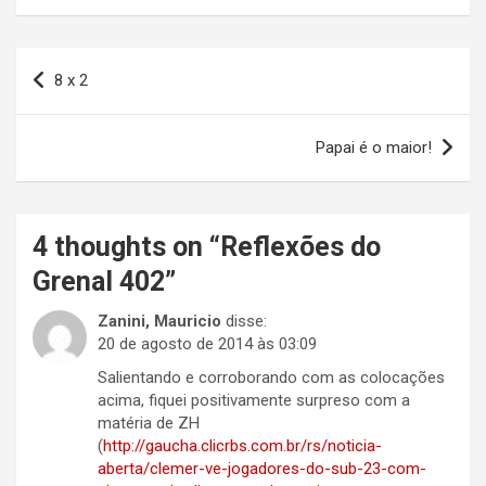
Navegação
8 x 2
de
Post
Papai é o maior!
4 thoughts on “
Reflexões do
Grenal 402
”
Zanini, Mauricio
disse:
20 de agosto de 2014 às 03:09
Salientando e corroborando com as colocações
acima, fiquei positivamente surpreso com a
matéria de ZH
(
http://gaucha.clicrbs.com.br/rs/noticia-
aberta/clemer-ve-jogadores-do-sub-23-com-