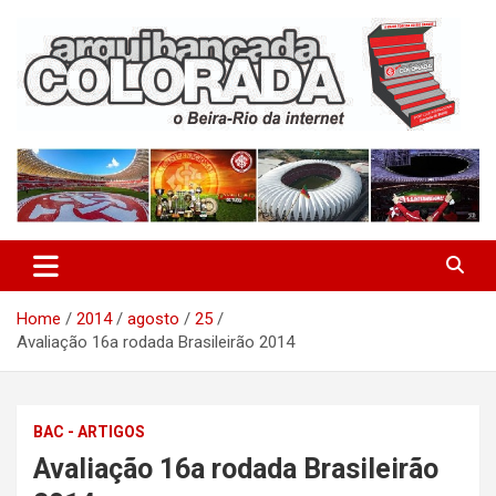
Skip
to
content
O Beira-Rio da Internet
Arquibancada Colorada
Home
2014
agosto
25
Avaliação 16a rodada Brasileirão 2014
BAC - ARTIGOS
Avaliação 16a rodada Brasileirão