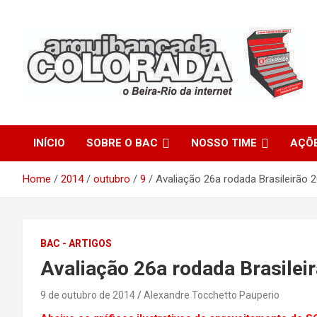
Skip
to
content
O Beira-Rio da Internet
Arquibancada Colorada
INÍCIO
SOBRE O BAC
NOSSO TIME
AÇÕ
Home
2014
outubro
9
Avaliação 26a rodada Brasileirão 
BAC - ARTIGOS
Avaliação 26a rodada Brasilei
9 de outubro de 2014
Alexandre Tocchetto Pauperio