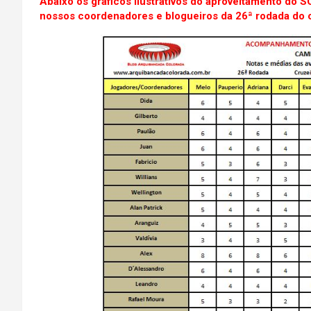
Abaixo os gráficos ilustrativos do aproveitamento do S
nossos coordenadores e blogueiros da 26ª rodada do