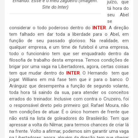
Ernando: Esse é o meu zagueiro (Imagem:
juízo, que
Site do Inter)
tá hora do
seu Abel
se
considerar o todo poderoso dentro do
INTER
. A direção
tem falhado em dar toda a liberdade para o Abel, em
função de seu passado glorioso. Na realidade, em
qualquer empresa, e um time de futebol é uma empresa,
todo o funcionário tem que ser enquadrado dentro da
filosofia de trabalho desta empresa. Temos condições de
brigar por uma vaga na Libertadores, agora, certas coisas
tem que mudar dentro do
INTER
. O Hernando tem que
jogar. Willians em má fase tem que ir para o banco. O
Aránguiz que desempenha a função de segundo volante,
toda hora tá saindo da sua, para atender os conceitos
errados do treinador. Inclusive com contra o Cruzeiro, foi
o responsável direto pelo primeiro gol. Rafael Moura, não
tem condições de atuar. É o único homem de frente que
não está na lista de goleadores do Brasileirão. Tem que
apressar a volta do Nilmar, para termos chances de criar lá
na frente. Volto a afirmar, podemos sim garantir uma vaga
na Libertadores, agora, alguém da direção tem que chegar