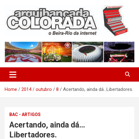
Skip
to
content
O Beira-Rio da Internet
Arquibancada Colorada
Home
2014
outubro
8
Acertando, ainda dá…Libertadores.
BAC - ARTIGOS
Acertando, ainda dá…
Libertadores.