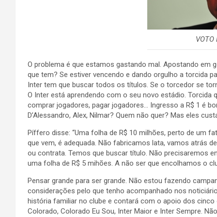
VOTO 
O problema é que estamos gastando mal. Apostando em ge
que tem? Se estiver vencendo e dando orgulho a torcida pa
Inter tem que buscar todos os títulos. Se o torcedor se torn
O Inter está aprendendo com o seu novo estádio. Torcida quer
comprar jogadores, pagar jogadores… Ingresso a R$ 1 é bon
D’Alessandro, Alex, Nilmar? Quem não quer? Mas eles cust
Píffero disse: “Uma folha de R$ 10 milhões, perto de um 
que vem, é adequada. Não fabricamos lata, vamos atrás de t
ou contrata. Temos que buscar título. Não precisaremos en
uma folha de R$ 5 mihões. A não ser que encolhamos o clu
Pensar grande para ser grande. Não estou fazendo campanh
considerações pelo que tenho acompanhado nos noticiári
história familiar no clube e contará com o apoio dos cinc
Colorado, Colorado Eu Sou, Inter Maior e Inter Sempre. Nã