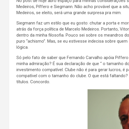
No post de hoje abro espaço para minhas considerações sob
Medeiros, Píffero e Siegmann. Não acho provável que a sit
Medeiros, se eleito, será uma grande surpresa pra mim.
Siegmann faz um estilo que eu gosto: chutar a porta e mo
atrás da força política de Marcelo Medeiros. Portanto, Vitor
dentro da minha filosofia. Pouco sei sobre os meandros d
puro “achismo”. Mas, se eu estivesse indecisa sobre quem 
lógica.
Só pelo fato de saber que Fernando Carvalho apóia Piffero 
minha admiração? É sua declaração de que “ o tamanho do
investimento compatível. Clube não é para gerar lucros, é pa
compatível com o tamanho do clube. O que está faltando?
títulos. Concordo.