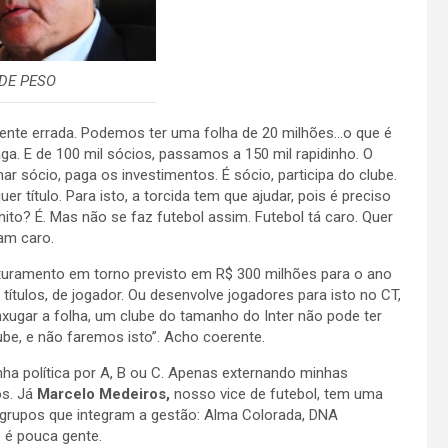
DE PESO
nte errada. Podemos ter uma folha de 20 milhões…o que é
ga. E de 100 mil sócios, passamos a 150 mil rapidinho. O
ar sócio, paga os investimentos. É sócio, participa do clube.
 título. Para isto, a torcida tem que ajudar, pois é preciso
ito? É. Mas não se faz futebol assim. Futebol tá caro. Quer
am caro.
faturamento em torno previsto em R$ 300 milhões para o ano
ítulos, de jogador. Ou desenvolve jogadores para isto no CT,
xugar a folha, um clube do tamanho do Inter não pode ter
be, e não faremos isto”. Acho coerente.
a política por A, B ou C. Apenas externando minhas
os. Já
Marcelo Medeiros,
nosso vice de futebol, tem uma
o grupos que integram a gestão: Alma Colorada, DNA
o é pouca gente.