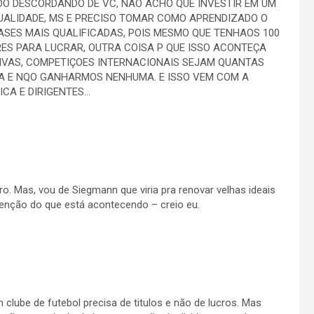
O DESCORDANDO DE VC, NAO ACHO QUE INVESTIR EM UM
QUALIDADE, MS E PRECISO TOMAR COMO APRENDIZADO O
ASES MAIS QUALIFICADAS, POIS MESMO QUE TENHAOS 100
RES PARA LUCRAR, OUTRA COISA P QUE ISSO ACONTEÇA
IVAS, COMPETIÇOES INTERNACIONAIS SEJAM QUANTAS
A E NQO GANHARMOS NENHUMA. E ISSO VEM COM A
CA E DIRIGENTES…
ero. Mas, vou de Siegmann que viria pra renovar velhas ideais
tenção do que está acontecendo – creio eu.
clube de futebol precisa de titulos e não de lucros. Mas