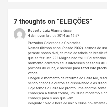
Post
7 thoughts on “
ELEIÇÕES
”
Roberto Luiz VIanna
disse:
4 de novembro de 2014 às 16:57
Prezados Colorados e Coloradas …
Nestes últimos anos, (desde 2002), saímos de u
perante nosso rival, de meio de tabela de brasile
que se fez isto ??? Mágica não foi !!! Foi trabal
momento deixaram seus interesses pessoais de la
políticas do clube, e mesmo para fazer isto precisa
vitória.
Chegou o momento da reforma do Beira Rio, disc
sendo criados e outros se dissolvendo e as disc
Hoje temos o Beira Rio pronto uma enorme fonte 
começara a tomar forma, um Clube moderno e co
começo para o ano que vem …
Pergunto : Não é hora de unir o Clube novamente 