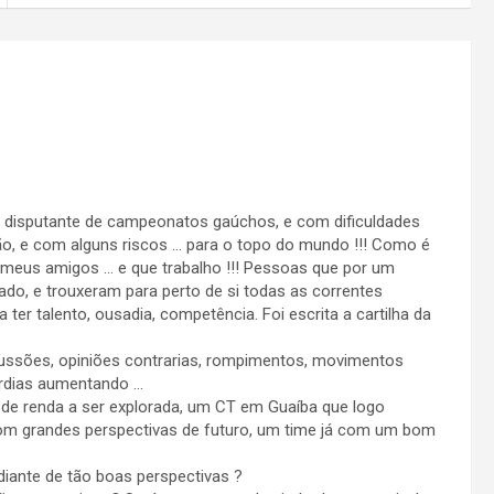
m disputante de campeonatos gaúchos, e com dificuldades
irão, e com alguns riscos … para o topo do mundo !!! Como é
ho meus amigos … e que trabalho !!! Pessoas que por um
do, e trouxeram para perto de si todas as correntes
 ter talento, ousadia, competência. Foi escrita a cartilha da
ussões, opiniões contrarias, rompimentos, movimentos
órdias aumentando …
de renda a ser explorada, um CT em Guaíba que logo
m grandes perspectivas de futuro, um time já com um bom
diante de tão boas perspectivas ?