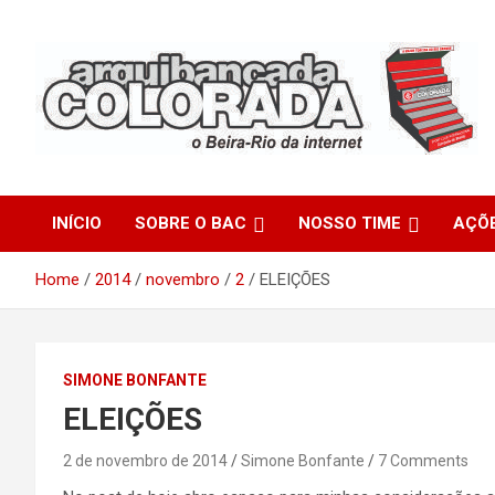
Skip
to
content
O Beira-Rio da Internet
Arquibancada Colorada
INÍCIO
SOBRE O BAC
NOSSO TIME
AÇÕ
Home
2014
novembro
2
ELEIÇÕES
SIMONE BONFANTE
ELEIÇÕES
2 de novembro de 2014
Simone Bonfante
7 Comments