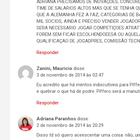
ADRIANA PRECISAMOS DE INOVAÇOES, CONCORD
TIME DE SALARIOS ALTOS MAS QUE SE TENHA 
QUE A ALEMANHA FEZ A FAZ, CATEGORIAS DE B
MIL SOCIOS, AINDA E PRECISO VENDER JOGADO
SERA NECESSARIO JOGAR COMPETIÇOES ATRAT
FOREM SEM FICAR ESCOLHENDOEESA OU AQUEL
QUALIFICAÇAO DE JOGADPRES, COMISSÃO TECNI
Responder
Zanini, Mauricio
disse:
3 de novembro de 2014 às 02:47
Eu acredito que há méritos indiscutíveis para Píff
e quebrar o que há de podre. Píffero será a manu
Responder
Adriana Paranhos
disse:
2 de novembro de 2014 às 20:29
Disso td só quero aceescentar uma coisa: não, um 