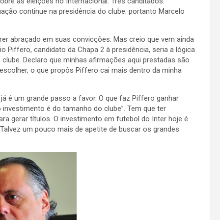
re as eleições no Internacional. Três canditados:
uação continue na presidência do clube: portanto Marcelo
rrer abraçado em suas convicções. Mas creio que vem ainda
io Piffero, candidato da Chapa 2 à presidência, seria a lógica
o clube. Declaro que minhas afirmações aqui prestadas são
escolher, o que propôs Piffero cai mais dentro da minha
já é um grande passo a favor. O que faz Piffero ganhar
 investimento é do tamanho do clube”. Tem que ter
ra gerar títulos. O investimento em futebol do Inter hoje é
 Talvez um pouco mais de apetite de buscar os grandes