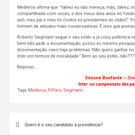
Medeiros afirma que: “talvez eu não mereça, mas, talvez, e
compartilhado com vocês, e dos meus dois anos no futebo
avô, meu pai e meu tio (todos ex-presidentes do clube)”.
homem de atitudes mais conservadoras. É isso que prec
Roberto Siegmann segue o seu estilo e já criou polêmica n
bem não pedir a documentação, posso eu mesmo pesquisar
documentação caso haja problemas. Não quero ganhar no t
Inter em termos de moralidade.” Bem ao seu estilo, não???
Beijocas…
Simone Bonfante – C
Inter: no campeonato das paix
Tags:
Medeiros
,
Piffero
,
Siegmann
Navegação
Quem é o seu candidato à presidência?
de