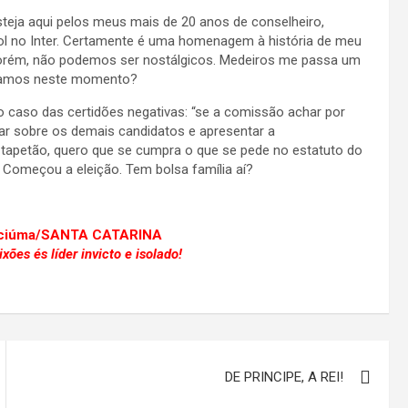
steja aqui pelos meus mais de 20 anos de conselheiro,
l no Inter. Certamente é uma homenagem à história de meu
 Porém, não podemos ser nostálgicos. Medeiros me passa um
isamos neste momento?
o caso das certidões negativas: “se a comissão achar por
 sobre os demais candidatos e apresentar a
apetão, quero que se cumpra o que se pede no estatuto do
 Começou a eleição. Tem bolsa família aí?
riciúma/SANTA CATARINA
ões és líder invicto e isolado!
DE PRINCIPE, A REI!