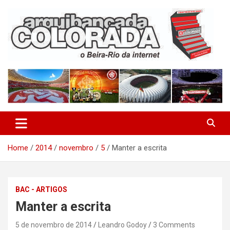
Skip
to
content
O Beira-Rio da Internet
Arquibancada Colorada
Home
2014
novembro
5
Manter a escrita
BAC - ARTIGOS
Manter a escrita
5 de novembro de 2014
Leandro Godoy
3 Comments