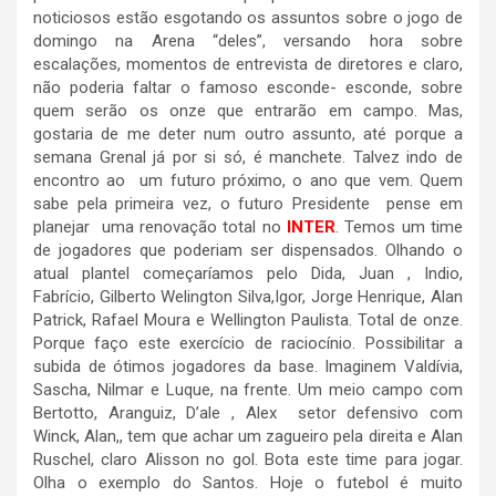
noticiosos estão esgotando os assuntos sobre o jogo de
domingo na Arena “deles”, versando hora sobre
escalações, momentos de entrevista de diretores e claro,
não poderia faltar o famoso esconde- esconde, sobre
quem serão os onze que entrarão em campo. Mas,
gostaria de me deter num outro assunto, até porque a
semana Grenal já por si só, é manchete. Talvez indo de
encontro ao um futuro próximo, o ano que vem. Quem
sabe pela primeira vez, o futuro Presidente pense em
planejar uma renovação total no
INTER
. Temos um time
de jogadores que poderiam ser dispensados. Olhando o
atual plantel começaríamos pelo Dida, Juan , Indio,
Fabrício, Gilberto Welington Silva,Igor, Jorge Henrique, Alan
Patrick, Rafael Moura e Wellington Paulista. Total de onze.
Porque faço este exercício de raciocínio. Possibilitar a
subida de ótimos jogadores da base. Imaginem Valdívia,
Sascha, Nilmar e Luque, na frente. Um meio campo com
Bertotto, Aranguiz, D’ale , Alex setor defensivo com
Winck, Alan,, tem que achar um zagueiro pela direita e Alan
Ruschel, claro Alisson no gol. Bota este time para jogar.
Olha o exemplo do Santos. Hoje o futebol é muito