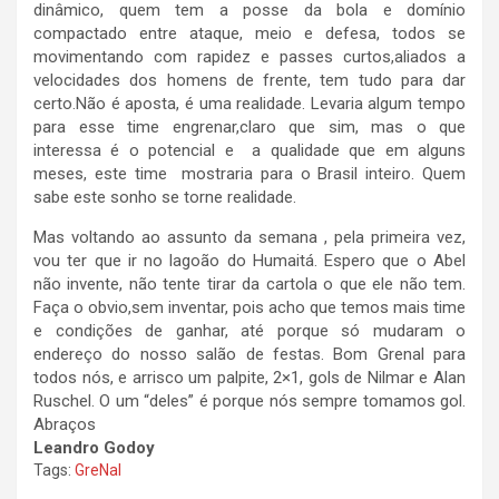
dinâmico, quem tem a posse da bola e domínio
compactado entre ataque, meio e defesa, todos se
movimentando com rapidez e passes curtos,aliados a
velocidades dos homens de frente, tem tudo para dar
certo.Não é aposta, é uma realidade. Levaria algum tempo
para esse time engrenar,claro que sim, mas o que
interessa é o potencial e a qualidade que em alguns
meses, este time mostraria para o Brasil inteiro. Quem
sabe este sonho se torne realidade.
Mas voltando ao assunto da semana , pela primeira vez,
vou ter que ir no lagoão do Humaitá. Espero que o Abel
não invente, não tente tirar da cartola o que ele não tem.
Faça o obvio,sem inventar, pois acho que temos mais time
e condições de ganhar, até porque só mudaram o
endereço do nosso salão de festas. Bom Grenal para
todos nós, e arrisco um palpite, 2×1, gols de Nilmar e Alan
Ruschel. O um “deles” é porque nós sempre tomamos gol.
Abraços
Leandro Godoy
Tags:
GreNal