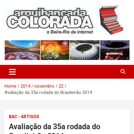
Skip
to
content
O Beira-Rio da Internet
Arquibancada Colorada
Home
2014
novembro
22
Avaliação da 35a rodada do Brasileirão 2014
BAC - ARTIGOS
Avaliação da 35a rodada do