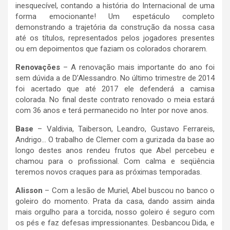
inesquecível, contando a história do Internacional de uma
forma emocionante! Um espetáculo completo
demonstrando a trajetória da construção da nossa casa
até os títulos, representados pelos jogadores presentes
ou em depoimentos que faziam os colorados chorarem.
Renovações
– A renovação mais importante do ano foi
sem dúvida a de D’Alessandro. No último trimestre de 2014
foi acertado que até 2017 ele defenderá a camisa
colorada. No final deste contrato renovado o meia estará
com 36 anos e terá permanecido no Inter por nove anos.
Base
– Valdivia, Taiberson, Leandro, Gustavo Ferrareis,
Andrigo… O trabalho de Clemer com a gurizada da base ao
longo destes anos rendeu frutos que Abel percebeu e
chamou para o profissional. Com calma e seqüência
teremos novos craques para as próximas temporadas.
Alisson
– Com a lesão de Muriel, Abel buscou no banco o
goleiro do momento. Prata da casa, dando assim ainda
mais orgulho para a torcida, nosso goleiro é seguro com
os pés e faz defesas impressionantes. Desbancou Dida, e