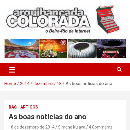
Skip
to
content
O Beira-Rio da Internet
Arquibancada Colorada
Home
2014
dezembro
18
As boas notícias do ano
BAC - ARTIGOS
As boas notícias do ano
18 de dezembro de 2014
Simone Kuiava
4 Comments