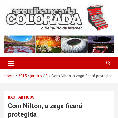
Skip
to
content
O Beira-Rio da Internet
Arquibancada Colorada
Home
2015
janeiro
9
Com Nilton, a zaga ficará protegida
BAC - ARTIGOS
Com Nilton, a zaga ficará
protegida