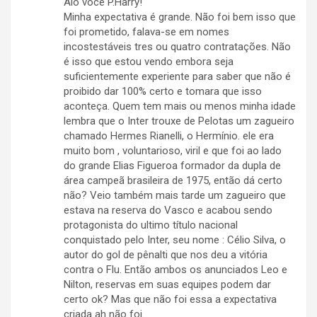
Alô você P.Harry!
Minha expectativa é grande. Não foi bem isso que
foi prometido, falava-se em nomes
incostestáveis tres ou quatro contratações. Não
é isso que estou vendo embora seja
suficientemente experiente para saber que não é
proibido dar 100% certo e tomara que isso
aconteça. Quem tem mais ou menos minha idade
lembra que o Inter trouxe de Pelotas um zagueiro
chamado Hermes Rianelli, o Hermínio. ele era
muito bom , voluntarioso, viril e que foi ao lado
do grande Elias Figueroa formador da dupla de
área campeã brasileira de 1975, então dá certo
não? Veio também mais tarde um zagueiro que
estava na reserva do Vasco e acabou sendo
protagonista do ultimo título nacional
conquistado pelo Inter, seu nome : Célio Silva, o
autor do gol de pênalti que nos deu a vitória
contra o Flu. Então ambos os anunciados Leo e
Nilton, reservas em suas equipes podem dar
certo ok? Mas que não foi essa a expectativa
criada ah não foi.