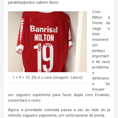
paralelepípedos sabem disso.
Com
Nilton à
frente da
zaga, o
Inter
resolverá
um
pedaço
important
e de seus
problema
s
1 + 9 = 10. Ele é o cara (imagem: Lance)
defensivo
s. Se
trouxer
um zagueiro experiente para fazer dupla com Ernando,
consertará o resto.
Agora, a prioridade colorada passa a ser, ao lado do já
referido zagueiro experiente, um centroavante de ponta.