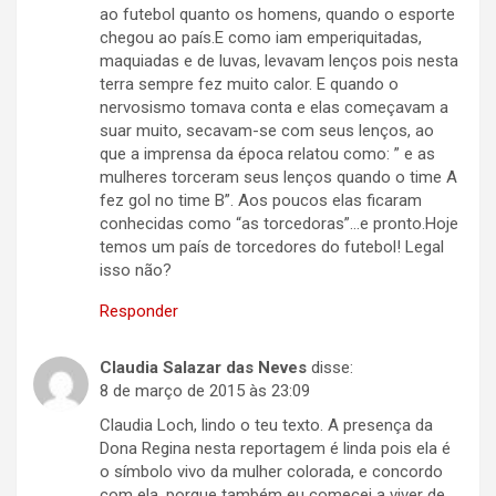
ao futebol quanto os homens, quando o esporte
chegou ao país.E como iam emperiquitadas,
maquiadas e de luvas, levavam lenços pois nesta
terra sempre fez muito calor. E quando o
nervosismo tomava conta e elas começavam a
suar muito, secavam-se com seus lenços, ao
que a imprensa da época relatou como: ” e as
mulheres torceram seus lenços quando o time A
fez gol no time B”. Aos poucos elas ficaram
conhecidas como “as torcedoras”…e pronto.Hoje
temos um país de torcedores do futebol! Legal
isso não?
Responder
Claudia Salazar das Neves
disse:
8 de março de 2015 às 23:09
Claudia Loch, lindo o teu texto. A presença da
Dona Regina nesta reportagem é linda pois ela é
o símbolo vivo da mulher colorada, e concordo
com ela, porque também eu comecei a viver de