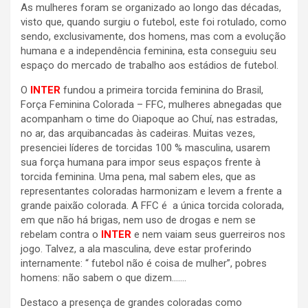
As mulheres foram se organizado ao longo das décadas,
visto que, quando surgiu o futebol, este foi rotulado, como
sendo, exclusivamente, dos homens, mas com a evolução
humana e a independência feminina, esta conseguiu seu
espaço do mercado de trabalho aos estádios de futebol.
O
INTER
fundou a primeira torcida feminina do Brasil,
Força Feminina Colorada – FFC, mulheres abnegadas que
acompanham o time do Oiapoque ao Chuí, nas estradas,
no ar, das arquibancadas às cadeiras. Muitas vezes,
presenciei líderes de torcidas 100 % masculina, usarem
sua força humana para impor seus espaços frente à
torcida feminina. Uma pena, mal sabem eles, que as
representantes coloradas harmonizam e levem a frente a
grande paixão colorada. A FFC é a única torcida colorada,
em que não há brigas, nem uso de drogas e nem se
rebelam contra o
INTER
e nem vaiam seus guerreiros nos
jogo. Talvez, a ala masculina, deve estar proferindo
internamente: “ futebol não é coisa de mulher”, pobres
homens: não sabem o que dizem…….
Destaco a presença de grandes coloradas como