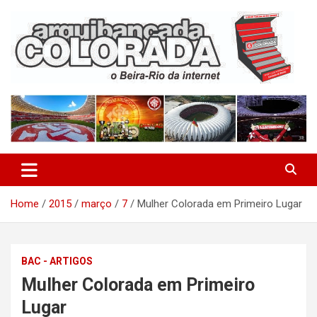
Skip
to
content
O Beira-Rio da Internet
Arquibancada Colorada
Home
2015
março
7
Mulher Colorada em Primeiro Lugar
BAC - ARTIGOS
Mulher Colorada em Primeiro
Lugar