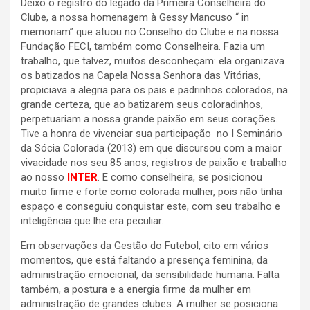
Deixo o registro do legado da Primeira Conselheira do
Clube, a nossa homenagem à Gessy Mancuso “ in
memoriam” que atuou no Conselho do Clube e na nossa
Fundação FECI, também como Conselheira. Fazia um
trabalho, que talvez, muitos desconheçam: ela organizava
os batizados na Capela Nossa Senhora das Vitórias,
propiciava a alegria para os pais e padrinhos colorados, na
grande certeza, que ao batizarem seus coloradinhos,
perpetuariam a nossa grande paixão em seus corações.
Tive a honra de vivenciar sua participação no I Seminário
da Sócia Colorada (2013) em que discursou com a maior
vivacidade nos seu 85 anos, registros de paixão e trabalho
ao nosso
INTER
. E como conselheira, se posicionou
muito firme e forte como colorada mulher, pois não tinha
espaço e conseguiu conquistar este, com seu trabalho e
inteligência que lhe era peculiar.
Em observações da Gestão do Futebol, cito em vários
momentos, que está faltando a presença feminina, da
administração emocional, da sensibilidade humana. Falta
também, a postura e a energia firme da mulher em
administração de grandes clubes. A mulher se posiciona