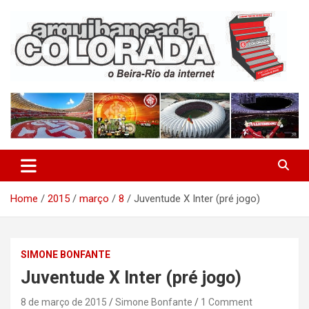
Skip
to
content
O Beira-Rio da Internet
Arquibancada Colorada
Home
2015
março
8
Juventude X Inter (pré jogo)
SIMONE BONFANTE
Juventude X Inter (pré jogo)
8 de março de 2015
Simone Bonfante
1 Comment