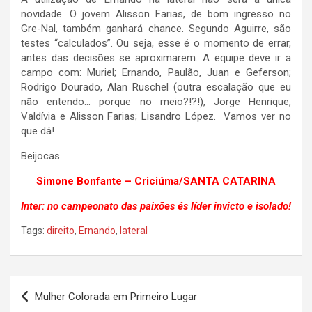
novidade. O jovem Alisson Farias, de bom ingresso no
Gre-Nal, também ganhará chance. Segundo Aguirre, são
testes “calculados”. Ou seja, esse é o momento de errar,
antes das decisões se aproximarem. A equipe deve ir a
campo com: Muriel; Ernando, Paulão, Juan e Geferson;
Rodrigo Dourado, Alan Ruschel (outra escalação que eu
não entendo… porque no meio?!?!), Jorge Henrique,
Valdívia e Alisson Farias; Lisandro López. Vamos ver no
que dá!
Beijocas…
Simone Bonfante – Criciúma/SANTA CATARINA
Inter: no campeonato das paixões és líder invicto e isolado!
Tags:
direito
,
Ernando
,
lateral
Navegação
Mulher Colorada em Primeiro Lugar
de