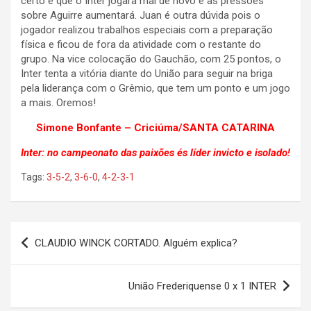
certo é que o Inter jogará mal de novo e as pressões
sobre Aguirre aumentará. Juan é outra dúvida pois o
jogador realizou trabalhos especiais com a preparação
física e ficou de fora da atividade com o restante do
grupo. Na vice colocação do Gauchão, com 25 pontos, o
Inter tenta a vitória diante do União para seguir na briga
pela liderança com o Grêmio, que tem um ponto e um jogo
a mais. Oremos!
Simone Bonfante – Criciúma/SANTA CATARINA
Inter: no campeonato das paixões és líder invicto e isolado!
Tags:
3-5-2
,
3-6-0
,
4-2-3-1
Navegação
CLAUDIO WINCK CORTADO. Alguém explica?
de
Post
União Frederiquense 0 x 1 INTER