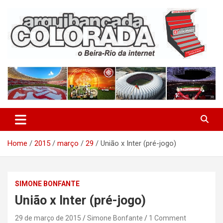
Skip
to
content
O Beira-Rio da Internet
Arquibancada Colorada
Home
2015
março
29
União x Inter (pré-jogo)
SIMONE BONFANTE
União x Inter (pré-jogo)
29 de março de 2015
Simone Bonfante
1 Comment