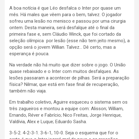
A boa notícia é que Léo desfalca o Inter por quase um
mês. Há males que vêem para o bem, talvez. O jogador
sofreu uma lesão no menisco e passou por uma cirurgia
ontem. Desta maneira, será desfalque até o final da
primeira fase e, sem Cláudio Winck, que foi cortado da
seleção olímpica por lesão (esse não tem jeito mesmo), a
opção será o jovem Willian. Talvez… Dê certo, mas a
esperança é pouca.
Na verdade não há muito que dizer sobre o jogo. O União
quase rebaixado e o Inter com muitos desfalques. As
lesões passaram a acontecer de pilhas. Será a preparação
física? Nilmar, que está em fase final de recuperação,
também não viaja.
Em trabalho coletivo, Aguirre esqueceu o sistema sem os
três zagueiros e montou a equipe com: Alisson; William,
Ernando, Réver e Fabrício; Nico Freitas, Jorge Henrique,
Valdívia, Alex e Luque; Eduardo Sasha.
3-5-2. 4-2-3-1. 3-6-1, 10-0. Seja o esquema que for o