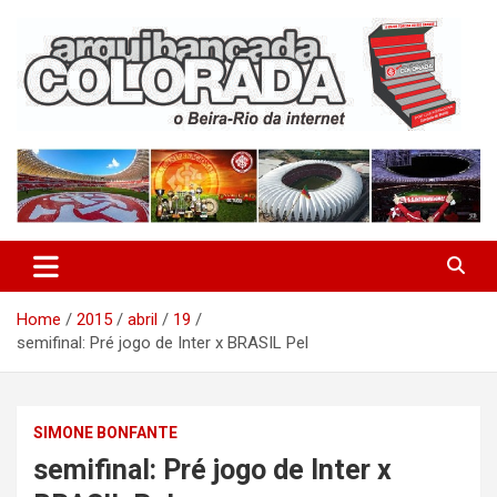
Skip
to
content
O Beira-Rio da Internet
Arquibancada Colorada
Home
2015
abril
19
semifinal: Pré jogo de Inter x BRASIL Pel
SIMONE BONFANTE
semifinal: Pré jogo de Inter x