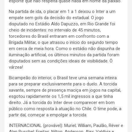
esporte que não respeita quase nada em nome da paixão.
Na partida de ida, o placar em 1 a 1 deixou o Inter a um
empate sem gols da decisão do estadual. O jogo
disputado no Estádio Aldo Dapuzzo, em Rio Grande foi
cheio de incidentes: no intervalo de 45 minutos,
torcedores do Brasil entraram em confronto com a
Brigada Militar, o que atrasou o início do segundo tempo
em cerca de meia hora. Como o estádio não dispunha de
iluminação artificial, os últimos minutos da partida foram
disputados sem as condições ideais de visibilidade. Ô
várzea!
Bicampeão do interior, o Brasil teve uma semana inteira
para se preparar exclusivamente para o duelo. A torcida
xavante, sempre de presença maciça em jogos na capital,
esgotou rapidamente os 1,5 mil ingressos a que tinha
direito. Já a torcida do Inter deve comparecer em bom
público como resposta à atuação no Chile. O time pode, a
partir daí, começar a empolgar a torcida.
INTERNACIONAL (provável): Muriel; William, Paulão, Réver e
Alan Ruschel; Freitas, Nilton, Anderson, Alex, Valdívia e