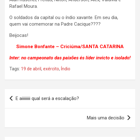
Rafael Moura.
O soldados da capital ou o índio xavante. Em seu dia,
quem vai comemorar na Padre Cacique????
Beijocas!
Simone Bonfante – Criciúma/SANTA CATARINA
Inter: no campeonato das paixões és líder invicto e isolado!
Tags:
19 de abril
,
exército
,
Índio
Navegação
E aiiiiiiiii qual será a escalação?
de
Post
Mais uma decisão