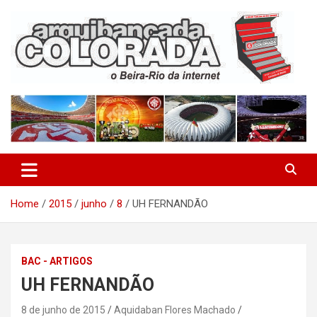
Skip
to
content
O Beira-Rio da Internet
Arquibancada Colorada
Home
2015
junho
8
UH FERNANDÃO
BAC - ARTIGOS
UH FERNANDÃO
8 de junho de 2015
Aquidaban Flores Machado