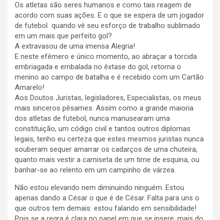
Os atletas são seres humanos e como tais reagem de
acordo com suas ações. E o que se espera de um jogador
de futebol quando vê seu esforço de trabalho sublimado
em um mais que perfeito gol?
A extravasou de uma imensa Alegria!
E neste efêmero e único momento, ao abraçar a torcida
embriagada e embalada no êxtase do gol, retorna o
menino ao campo de batalha e é recebido com um Cartão
Amarelo!
Aos Doutos Juristas, legisladores, Especialistas, os meus
mais sinceros pêsames. Assim como a grande maioria
dos atletas de futebol, nunca manusearam uma
constituição, um código civil e tantos outros diplomas
legais, tenho eu certeza que estes mesmos juristas nunca
souberam sequer amarrar os cadarços de uma chuteira,
quanto mais vestir a camiseta de um time de esquina, ou
banhar-se ao relento em um campinho de várzea.
Não estou elevando nem diminuindo ninguém. Estou
apenas dando a César o que é de César. Falta para uns o
que outros tem demais: estou falando em sensibilidade!
Pois se a regra é clara no papel em que se insere, mais do