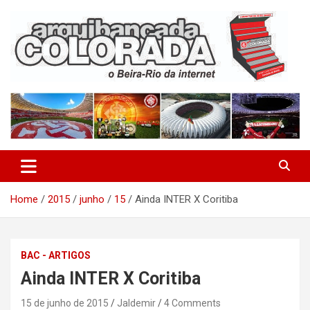
Skip
to
content
O Beira-Rio da Internet
Arquibancada Colorada
Home
2015
junho
15
Ainda INTER X Coritiba
BAC - ARTIGOS
Ainda INTER X Coritiba
15 de junho de 2015
Jaldemir
4 Comments