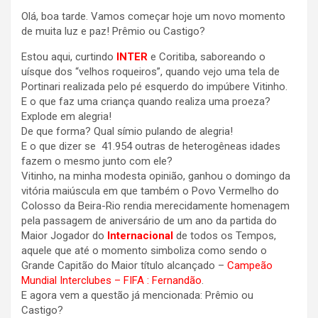
Olá, boa tarde. Vamos começar hoje um novo momento
de muita luz e paz! Prêmio ou Castigo?
Estou aqui, curtindo
INTER
e Coritiba, saboreando o
uísque dos “velhos roqueiros”, quando vejo uma tela de
Portinari realizada pelo pé esquerdo do impúbere Vitinho.
E o que faz uma criança quando realiza uma proeza?
Explode em alegria!
De que forma? Qual símio pulando de alegria!
E o que dizer se 41.954 outras de heterogêneas idades
fazem o mesmo junto com ele?
Vitinho, na minha modesta opinião, ganhou o domingo da
vitória maiúscula em que também o Povo Vermelho do
Colosso da Beira-Rio rendia merecidamente homenagem
pela passagem de aniversário de um ano da partida do
Maior Jogador do
Internacional
de todos os Tempos,
aquele que até o momento simboliza como sendo o
Grande Capitão do Maior título alcançado –
Campeão
Mundial Interclubes – FIFA : Fernandão
.
E agora vem a questão já mencionada: Prêmio ou
Castigo?