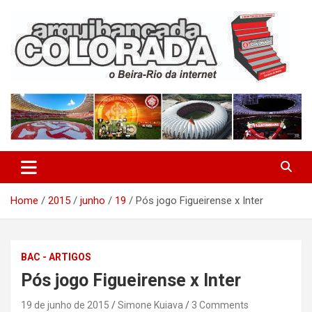
Skip
to
content
O Beira-Rio da Internet
Arquibancada Colorada
Home
2015
junho
19
Pós jogo Figueirense x Inter
BAC - ARTIGOS
Pós jogo Figueirense x Inter
19 de junho de 2015
Simone Kuiava
3 Comments