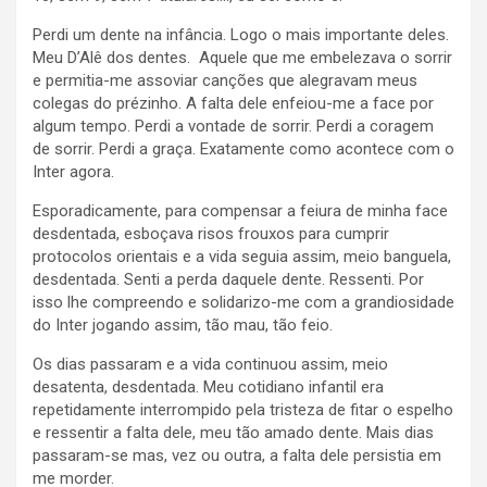
Perdi um dente na infância. Logo o mais importante deles.
Meu D’Alê dos dentes. Aquele que me embelezava o sorrir
e permitia-me assoviar canções que alegravam meus
colegas do prézinho. A falta dele enfeiou-me a face por
algum tempo. Perdi a vontade de sorrir. Perdi a coragem
de sorrir. Perdi a graça. Exatamente como acontece com o
Inter agora.
Esporadicamente, para compensar a feiura de minha face
desdentada, esboçava risos frouxos para cumprir
protocolos orientais e a vida seguia assim, meio banguela,
desdentada. Senti a perda daquele dente. Ressenti. Por
isso lhe compreendo e solidarizo-me com a grandiosidade
do Inter jogando assim, tão mau, tão feio.
Os dias passaram e a vida continuou assim, meio
desatenta, desdentada. Meu cotidiano infantil era
repetidamente interrompido pela tristeza de fitar o espelho
e ressentir a falta dele, meu tão amado dente. Mais dias
passaram-se mas, vez ou outra, a falta dele persistia em
me morder.