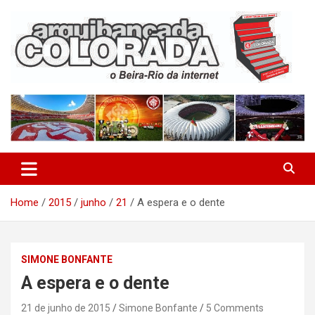
Skip
to
content
O Beira-Rio da Internet
Arquibancada Colorada
Home
2015
junho
21
A espera e o dente
SIMONE BONFANTE
A espera e o dente
21 de junho de 2015
Simone Bonfante
5 Comments