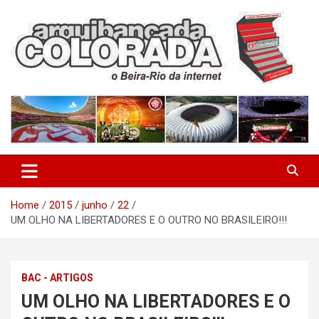
Skip
to
content
O Beira-Rio da Internet
Arquibancada Colorada
Home
2015
junho
22
UM OLHO NA LIBERTADORES E O OUTRO NO BRASILEIRO!!!
BAC - ARTIGOS
UM OLHO NA LIBERTADORES E O