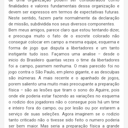
de uma organização podem ser considerados como
finalidades e valores fundamentais dessa organização e
devem ser expressos em termos de expectativas futuras.
Neste sentido, fazem parte normalmente da declaração
de missão, subdividida nos seus diversos componentes.
Bem meus amigos, parece claro que estou tentando dizer,
e preocupa muito o fato de o escrete colorado não
conseguir colocar em campo a mesma equipe, esquema e
forma de jogo que disputa a libertadores e um tanto
instigante tudo isso. Façamos uma analise – desde o
inicio do Brasileiro quantas vezes o time da libertadores
foi a campo, pasmem nenhuma. O mais parecido foi no
jogo contra o São Paulo, em pleno gigante, e as desculpas
são inúmeras. A mais recente e o apanhado de jogos,
porem saliento uma muito mais preocupante a preparação
física – são as lesões que tiram o sono do Aguirre, pois
onde ele poderia estar fazendo as variações no esquema
o rodizio dos jogadores não o consegue pois há um time
e inteiro fora do campo; ou por lesão ou por estarem a
serviço de suas seleções. Agora imaginem se o rodizio
tanto criticado não o tivesse sido feito o numero poderia
ser bem maior. Mas seria a preparação física a grande