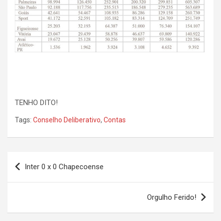
TENHO DITO!
Tags:
Conselho Deliberativo
,
Contas
Navegação
Inter 0 x 0 Chapecoense
de
Post
Orgulho Ferido!