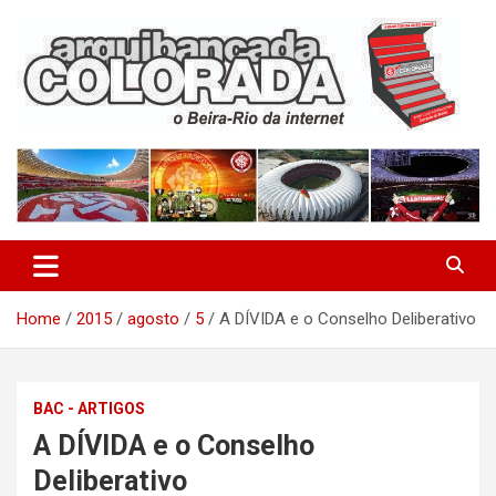
Skip
to
content
O Beira-Rio da Internet
Arquibancada Colorada
Home
2015
agosto
5
A DÍVIDA e o Conselho Deliberativo
BAC - ARTIGOS
A DÍVIDA e o Conselho
Deliberativo